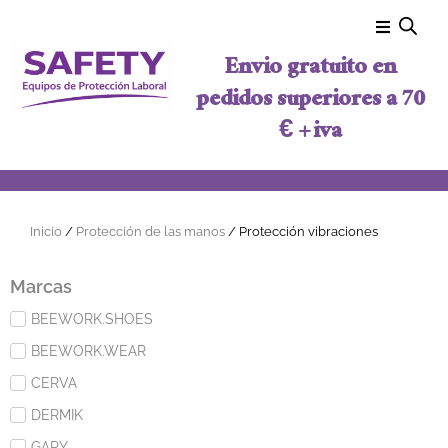
Ir al contenido
Envio gratuito en
pedidos superiores a 70
€ + iva
Inicio
/
Protección de las manos
/ Protección vibraciones
Marcas
BEEWORK.SHOES
BEEWORK.WEAR
CERVA
DERMIK
GARY