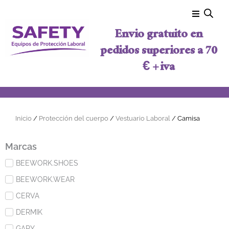
Ir al contenido
Envio gratuito en
pedidos superiores a 70
€ + iva
Inicio
/
Protección del cuerpo
/
Vestuario Laboral
/ Camisa
Marcas
BEEWORK.SHOES
BEEWORK.WEAR
CERVA
DERMIK
GARY