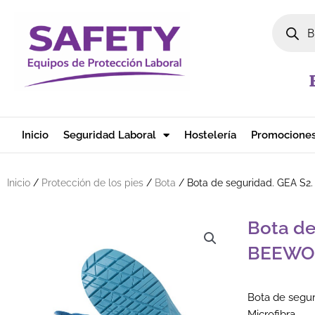
Ir al contenido
Búsqued
Inicio
Seguridad Laboral
Hostelería
Promocione
Inicio
/
Protección de los pies
/
Bota
/ Bota de seguridad. GEA S
Bota de
BEEWO
Bota de segu
Microfibra