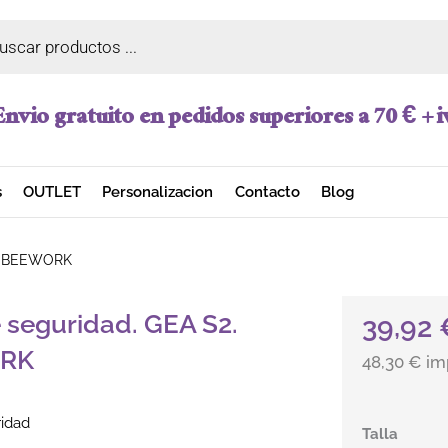
a de productos
Envio gratuito en pedidos superiores a 70 € + i
s
OUTLET
Personalizacion
Contacto
Blog
2. BEEWORK
 seguridad. GEA S2.
39,92
RK
48,30 € im
ridad
Bota de seg
Talla