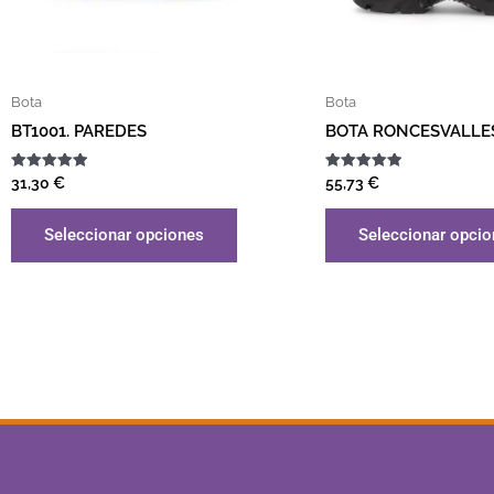
Bota
Bota
BT1001. PAREDES
BOTA RONCESVALLES
Valorado
Valorado
31,30
€
55,73
€
con
con
5.00
5.00
de 5
de 5
Seleccionar opciones
Seleccionar opci