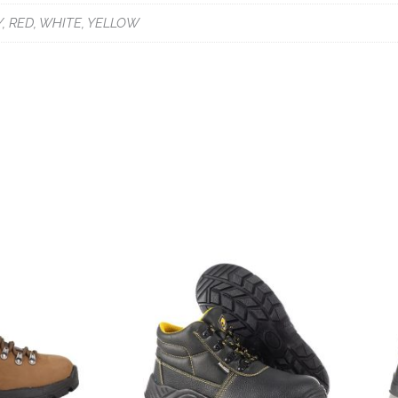
Y, RED, WHITE, YELLOW
iantes. Las opciones se pueden elegir en la página de producto
Este producto tiene múltiples variantes. Las opciones se
Este producto t