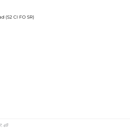
d (S2 CI FO SR)
7, 48