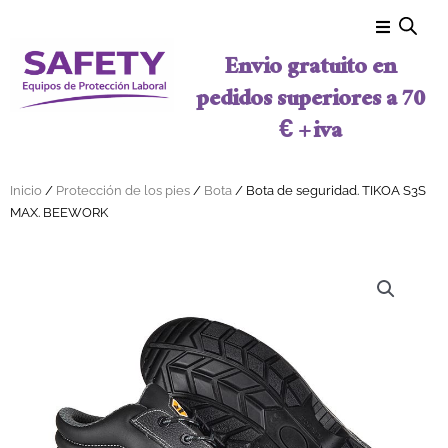
Ir al contenido
Envio gratuito en
pedidos superiores a 70
€ + iva
Inicio
/
Protección de los pies
/
Bota
/ Bota de seguridad. TIKOA S3S
MAX. BEEWORK