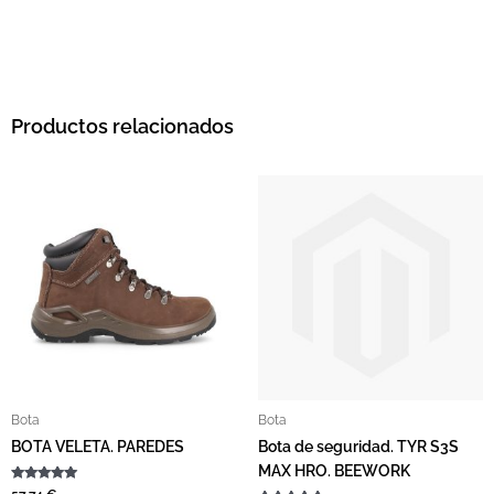
Productos relacionados
Este producto tiene múltiples variantes. L
Bota
Bota
BOTA VELETA. PAREDES
Bota de seguridad. TYR S3S
MAX HRO. BEEWORK
Valorado con