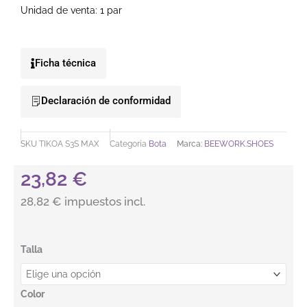
Unidad de venta: 1 par
Ficha técnica
Declaración de conformidad
SKU
TIKOA S3S MAX
Categoría
Bota
Marca:
BEEWORK.SHOES
23,82
€
28,82 € impuestos incl.
Bota de seguridad. TIKOA S3S MAX. BEEWORK cantidad
Talla
Color