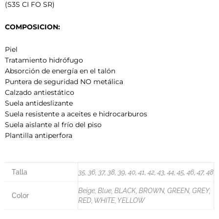
(S3S CI FO SR)
COMPOSICION:
Piel
Tratamiento hidrófugo
Absorción de energía en el talón
Puntera de seguridad NO metálica
Calzado antiestático
Suela antideslizante
Suela resistente a aceites e hidrocarburos
Suela aislante al frío del piso
Plantilla antiperfora
Talla
35, 36, 37, 38, 39, 40, 41, 42, 43, 44, 45, 46, 47, 48
Beige, Blue, BLACK, BROWN, GREEN, GREY,
Color
RED, WHITE, YELLOW