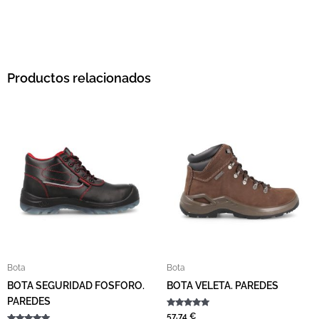
Productos relacionados
Este producto tiene múltiples variantes. L
Este pro
Bota
Bota
BOTA SEGURIDAD FOSFORO.
BOTA VELETA. PAREDES
PAREDES
Valorado con
57,74
€