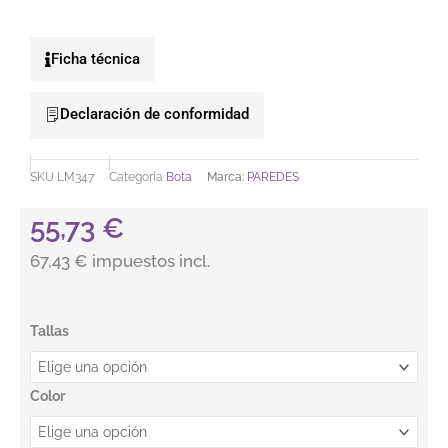
Ficha técnica
Declaración de conformidad
SKU
LM347
Categoría
Bota
Marca:
PAREDES
55,73
€
67,43 € impuestos incl.
BOTA RONCESVALLES. PAREDES cantidad
Tallas
Color