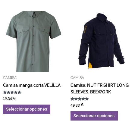
Este producto tiene múltiples variantes. L
Este pro
CAMISA
CAMISA
Camisa manga corta.VELILLA
Camisa. NUT FR SHIRT LONG
SLEEVES. BEEWORK
Valorado con
10,34
€
5.00
de 5
Valorado con
49,33
€
5.00
Seleccionar opciones
de 5
Seleccionar opciones