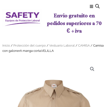
Ir al contenido
Envio gratuito en
pedidos superiores a 70
€ + iva
Inicio
/
Protección del cuerpo
/
Vestuario Laboral
/
CAMISA
/ Camisa
con galonerA manga corta.VELILLA