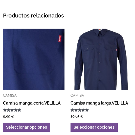
Productos relacionados
Este producto tiene múltiples variantes. L
Este pro
CAMISA
CAMISA
Camisa manga corta.VELILLA
Camisa manga larga.VELILLA
Valorado con
Valorado con
9,09
€
10,65
€
5.00
5.00
de 5
de 5
Seleccionar opciones
Seleccionar opciones