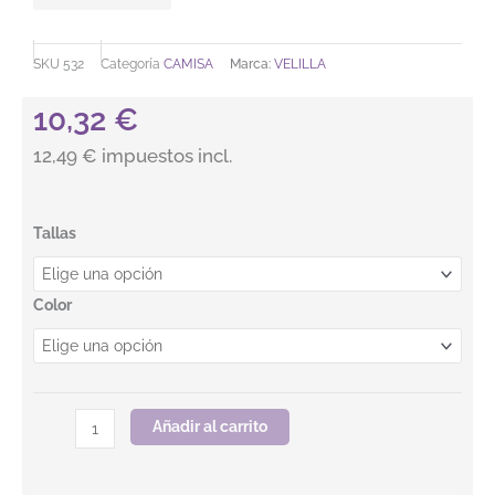
SKU
532
Categoría
CAMISA
Marca:
VELILLA
10,32
€
12,49 € impuestos incl.
Camisa con galonerA manga corta.VELILLA cantidad
Tallas
Color
Añadir al carrito