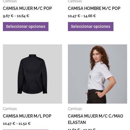
Camisas
Camisas
CAMISA MUJER M/C POP
CAMISA HOMBRE M/C POP
9,67
€
-
10,64
€
10,47
€
-
14,66
€
Seleccionar opciones
Seleccionar opciones
Rango de precios: desde 10,47 € hasta 11,52 €
Rango de precios: de
Este producto tiene múltiples variantes. L
Este pro
Camisas
Camisas
CAMISA MUJER M/L POP
CAMISA MUJER M/C C/MAO
ELASTAN
10,47
€
-
11,52
€
11,67
€
-
12,02
€