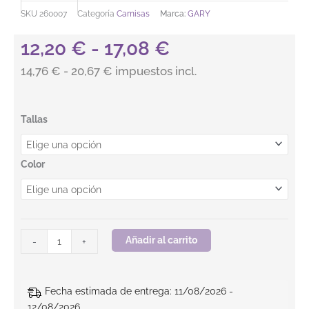
SKU
260007
Categoría
Camisas
Marca:
GARY
Rango de preci
12,20
€
-
17,08
€
14,76 € - 20,67 € impuestos incl.
CAMISA HOMBRE M/C C/MAO SLIM FIT ELASTAN cantidad
Tallas
Color
Añadir al carrito
-
+
Fecha estimada de entrega: 11/08/2026 -
12/08/2026