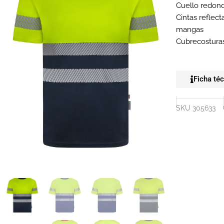
Cuello redond
Cintas reflec
mangas
Cubrecosturas
Ficha té
SKU
305633