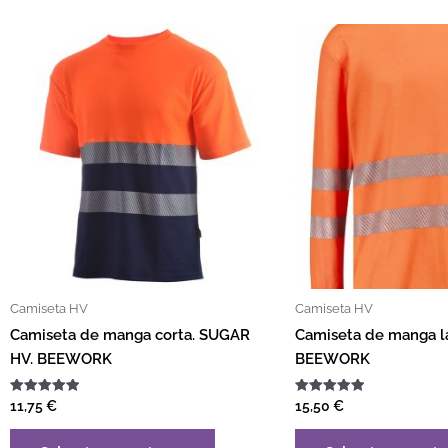
Este producto tiene múltiples var
Camiseta HV
Camiseta HV
Camiseta de manga corta. SUGAR
Camiseta de manga la
HV. BEEWORK
BEEWORK
Valorado
Valorado
11,75
€
15,50
€
con
con
5.00
5.00
de 5
de 5