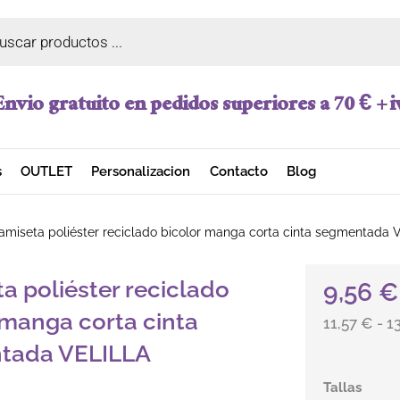
a de productos
Envio gratuito en pedidos superiores a 70 € + i
s
OUTLET
Personalizacion
Contacto
Blog
miseta poliéster reciclado bicolor manga corta cinta segmentada 
a poliéster reciclado
9,56
€
 manga corta cinta
11,57 € - 1
tada VELILLA
Camiseta pol
Tallas