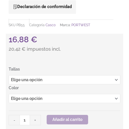
Declaración de conformidad
SKU
PB55
Categoría
Casco
Marca:
PORTWEST
16,88
€
20,42 € impuestos incl.
Casco Endurance con porta distintivo.PORTWEST cantidad
Tallas
Color
Añadir al carrito
-
+