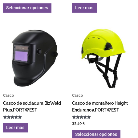
5.00
Valorado
de 5
con
Leer más
Seleccionar opciones
5.00
de 5
Este pro
Casco
Casco
Casco de soldadura BizWeld
Casco de montañero Height
Plus.PORTWEST
Endurance.PORTWEST
Valorado
Valorado
32,40
€
con
con
Leer más
5.00
5.00
de 5
de 5
Seleccionar opciones