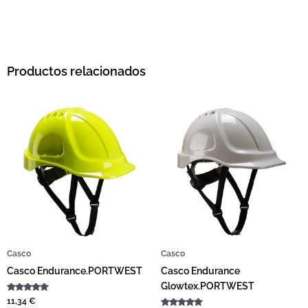
Productos relacionados
Este producto tiene múltiples variantes. L
Casco
Casco
Casco Endurance.PORTWEST
Casco Endurance
Glowtex.PORTWEST
Valorado
11,34
€
con