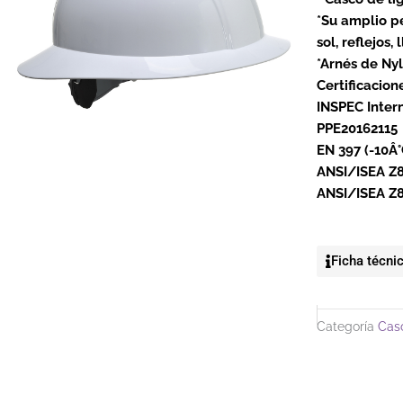
*Su amplio pe
sol, reflejos,
*Arnés de Nyl
Certificacion
INSPEC Intern
PPE20162115
EN 397 (-10Â
ANSI/ISEA Z89
ANSI/ISEA Z89
Ficha técni
Categoría
Cas