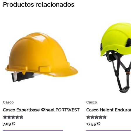
Productos relacionados
Este producto tiene múltiples v
Casco
Casco
Casco Expertbase Wheel.PORTWEST
Casco Height Endur
Valorado
Valorado
7,09
€
17,55
€
con
con
5.00
5.00