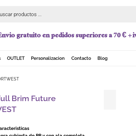
a de productos
Envio gratuito en pedidos superiores a 70 € + i
s
OUTLET
Personalizacion
Contacto
Blog
.PORTWEST
ull Brim Future
WEST
aracteristicas
gera cubierta de PP y con ala completa