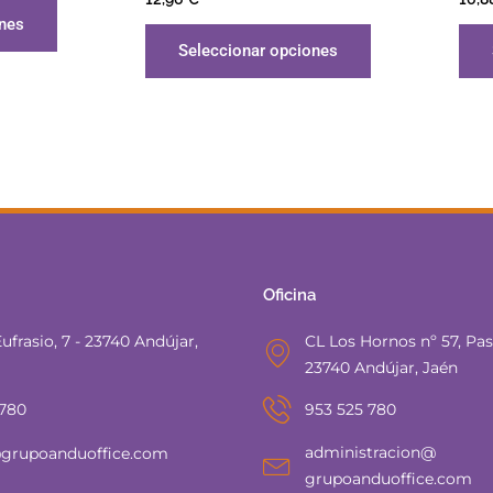
con
con
ones
5.00
5.00
de 5
de 5
Seleccionar opciones
Oficina
ufrasio, 7 - 23740 Andújar,
CL Los Hornos nº 57, Pasa
23740 Andújar, Jaén
 780
953 525 780
administracion@
grupoanduoffice.com
grupoanduoffice.com