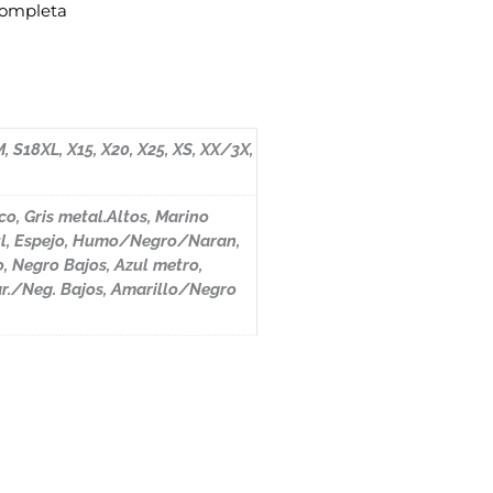
 completa
S/M, S18XL, X15, X20, X25, XS, XX/3X,
co, Gris metal.Altos, Marino
zul, Espejo, Humo/Negro/Naran,
, Negro Bajos, Azul metro,
ar./Neg. Bajos, Amarillo/Negro