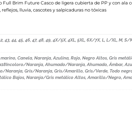
o Full Brim Future Casco de ligera cubierta de PP y con ala
reflejos, lluvia, cascotes y salpicaduras no tóxicas
1, 42, 43, 44, 45, 46, 47, 48, 49, 4X/5X, 4XL, 5XL, 6X/7X, L, L/XL, M, 
l marino, Canela, Naranja, Azulina, Rojo, Negro Altos, Gris metáli
otella18Incoloro/Naranja, Ahumado/Naranja, Ahumado, Ámbar, A
ro/Naranja, Gris/Naranja, Gris/Amarillo, Gris/Verde, Todo negro
álico Bajos, Naranja/Gris metálico Altos, Amarillo/Negro, Am