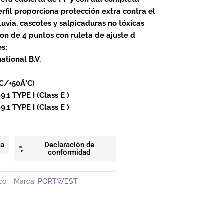
rfil proporciona protección extra contra el
 lluvia, cascotes y salpicaduras no tóxicas
on de 4 puntos con ruleta de ajuste d
es:
ational B.V.
°C/+50Â°C)
.1 TYPE I (Class E )
.1 TYPE I (Class E )
ca
Declaración de
conformidad
co
Marca:
PORTWEST