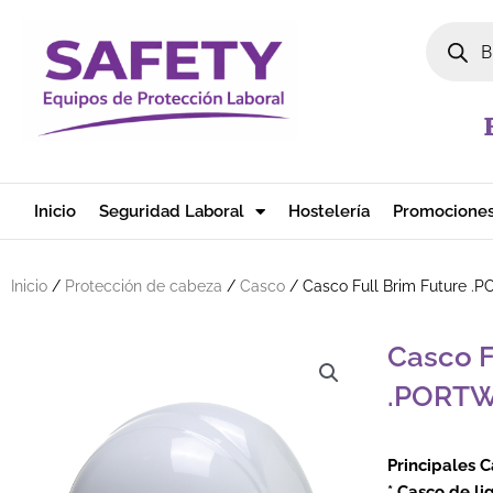
Ir al contenido
Búsqued
Inicio
Seguridad Laboral
Hostelería
Promocione
Inicio
/
Protección de cabeza
/
Casco
/ Casco Full Brim Future 
Casco F
.PORT
Principales C
* Casco de li