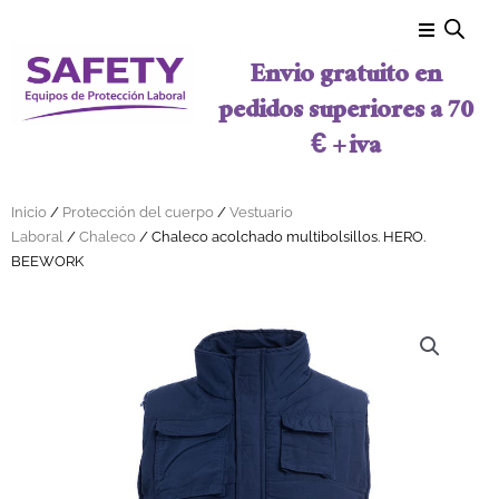
Ir al contenido
Envio gratuito en
pedidos superiores a 70
€ + iva
Inicio
/
Protección del cuerpo
/
Vestuario
Laboral
/
Chaleco
/ Chaleco acolchado multibolsillos. HERO.
BEEWORK