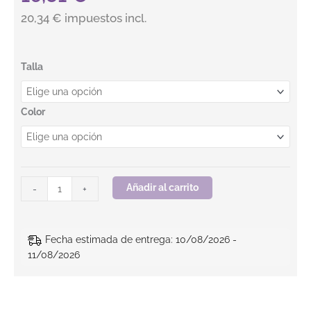
20,34 € impuestos incl.
Chaleco acolchado multibolsillos. HERO. BEEWORK cantidad
Talla
Color
Añadir al carrito
-
+
Fecha estimada de entrega: 10/08/2026 -
11/08/2026