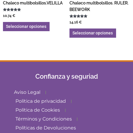
Chaleco multibolsillos.VELILLA
Chaleco multibolsillos. RULER.
BEEWORK
Valorado con
10,74
€
5.00
de 5
Valorado con
14,16
€
5.00
Seleccionar opciones
de 5
Seleccionar opciones
Confianza y seguriad
Aviso Legal
Política de privacidad
Política de Cookies
Términos y Condiciones
Políticas de Devoluciones