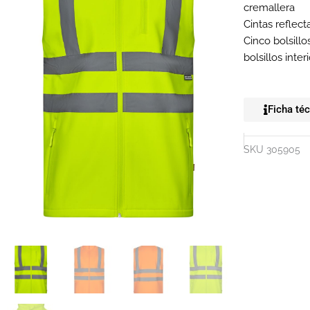
cremallera
Cintas reflec
Cinco bolsillo
bolsillos inte
Ficha té
SKU
305905