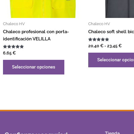
Chaleco HV
Chaleco HV
Chaleco profesional con porta-
Chaleco soft shell bi
identificación VELILLA
Valorado
20,40
€
-
23,45
€
con
Valorado
5.00
6,65
€
con
de 5
Seleccionar opci
5.00
de 5
Seleccionar opciones
Tienda