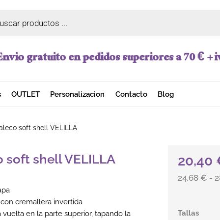
a de productos
Envio gratuito en pedidos superiores a 70 € + i
s
OUTLET
Personalizacion
Contacto
Blog
leco soft shell VELILLA
 soft shell VELILLA
20,40
24,68 € - 2
capa
 con cremallera invertida
Chaleco soft
Tallas
 vuelta en la parte superior, tapando la