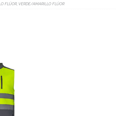
O FLÚOR, VERDE/AMARILLO FLÚOR
de precios: desde 20,40 € hasta 23,45 €
iantes. Las opciones se pueden elegir en la página de producto
Este producto tiene múltiples variantes. Las opciones se