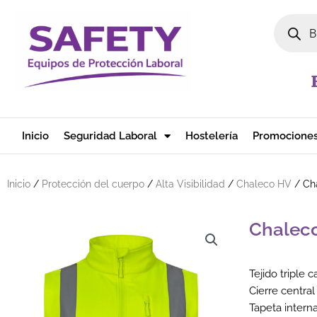
Ir al contenido
Búsqued
Inicio
Seguridad Laboral
Hostelería
Promocione
Inicio
/
Protección del cuerpo
/
Alta Visibilidad
/
Chaleco HV
/ Cha
Chaleco
Tejido triple 
Cierre central
Tapeta interna