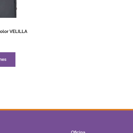
color VELILLA
ones
Oficina