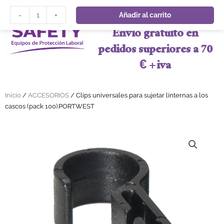
Ir al contenido
Clips universales para sujetar linternas a los cascos (pack 100
Añadir al carrito
-
+
Envio gratuito en
pedidos superiores a 70
€ + iva
Inicio
/
ACCESORIOS
/ Clips universales para sujetar linternas a los
cascos (pack 100).PORTWEST