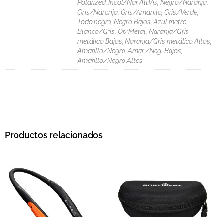
Polarized, Incol/Nar AltVis, Negro/Naranja,
Gris/Naranja, Gris/Amarillo, Gris/Verde,
Todo negro, Negro Bajos, Azul metro,
Blanco/Gris, Or/Metal, Naranja/Gris
metálico Bajos, Naranja/Gris metálico Altos,
Amarillo/Negro, Amar./Neg. Bajos,
Amarillo/Negro Altos
Productos relacionados