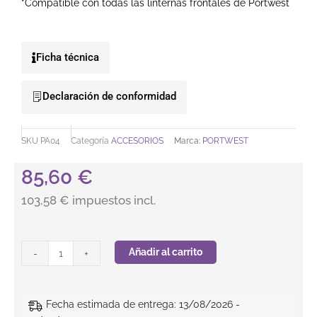
*Compatible con todas las linternas frontales de Portwest
Ficha técnica
Declaración de conformidad
SKU
PA04
Categoría
ACCESORIOS
Marca:
PORTWEST
85,60
€
103,58 € impuestos incl.
Clips universales para sujetar linternas a los cascos (pack 10
Añadir al carrito
-
+
Fecha estimada de entrega: 13/08/2026 -