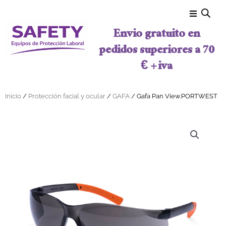
Ir al contenido
Envio gratuito en
pedidos superiores a 70
€ + iva
Inicio
/
Protección facial y ocular
/
GAFA
/ Gafa Pan View.PORTWEST