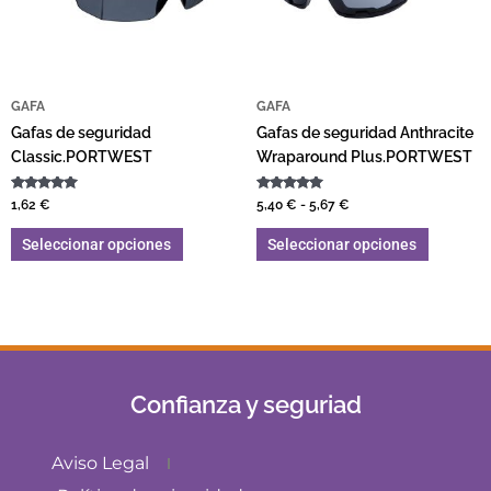
GAFA
GAFA
Gafas de seguridad
Gafas de seguridad Anthracite
Classic.PORTWEST
Wraparound Plus.PORTWEST
Valorado
Valorado
1,62
€
5,40
€
-
5,67
€
con
con
5.00
5.00
de 5
de 5
Seleccionar opciones
Seleccionar opciones
Confianza y seguriad
Aviso Legal