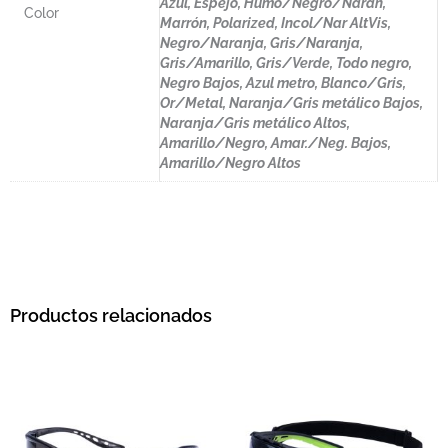
Azul, Espejo, Humo/Negro/Naran,
Color
Marrón, Polarized, Incol/Nar AltVis,
Negro/Naranja, Gris/Naranja,
Gris/Amarillo, Gris/Verde, Todo negro,
Negro Bajos, Azul metro, Blanco/Gris,
Or/Metal, Naranja/Gris metálico Bajos,
Naranja/Gris metálico Altos,
Amarillo/Negro, Amar./Neg. Bajos,
Amarillo/Negro Altos
Productos relacionados
Este producto tiene múltiples variantes. L
Este pro