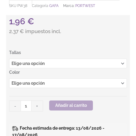
SKU
PW38
Categoría
GAFA
Marca:
PORTWEST
1,96
€
2,37 € impuestos incl.
Gafa Pan View.PORTWEST cantidad
Tallas
Color
Añadir al carrito
-
+
Fecha estimada de entrega: 13/08/2026 -
17/08/2026