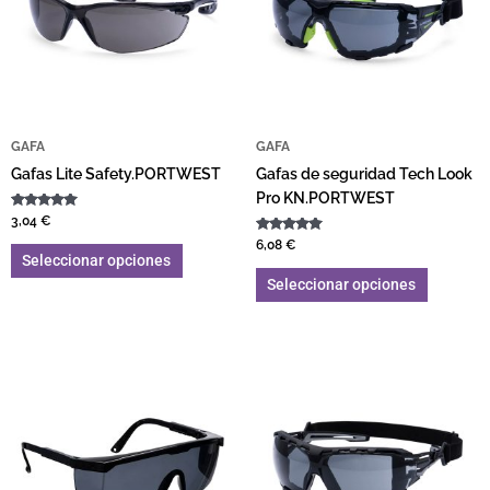
GAFA
GAFA
Gafas Lite Safety.PORTWEST
Gafas de seguridad Tech Look
Pro KN.PORTWEST
Valorado
3,04
€
con
5.00
Valorado
6,08
€
de 5
con
Seleccionar opciones
5.00
de 5
Seleccionar opciones
Rango de precios: des
Este producto tiene múltiples variantes. L
Este pro