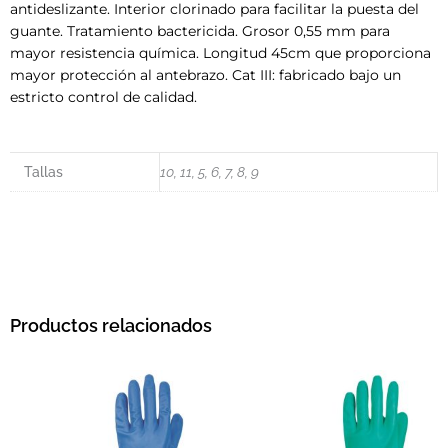
antideslizante. Interior clorinado para facilitar la puesta del
guante. Tratamiento bactericida. Grosor 0,55 mm para
mayor resistencia química. Longitud 45cm que proporciona
mayor protección al antebrazo. Cat III: fabricado bajo un
estricto control de calidad.
Tallas
10, 11, 5, 6, 7, 8, 9
Productos relacionados
Este producto tiene múltiples variantes. L
Este pro