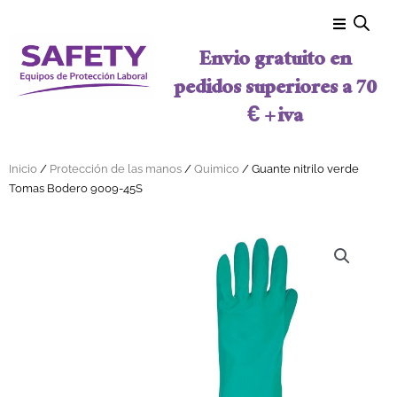
Ir al contenido
Envio gratuito en
pedidos superiores a 70
€ + iva
Inicio
/
Protección de las manos
/
Quimico
/ Guante nitrilo verde
Tomas Bodero 9009-45S