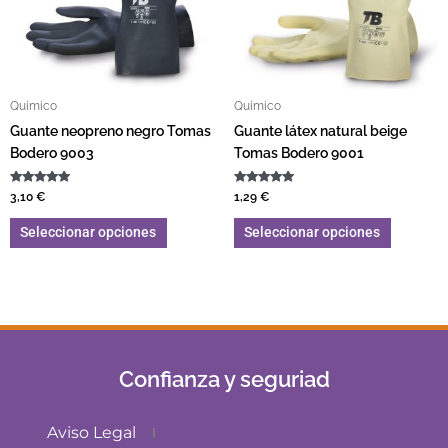
Quimico
Quimico
Guante neopreno negro Tomas
Guante látex natural beige
Bodero 9003
Tomas Bodero 9001
Valorado con
Valorado con
3,10
€
1,29
€
5.00
5.00
de 5
de 5
Seleccionar opciones
Seleccionar opciones
Confianza y seguriad
Aviso Legal