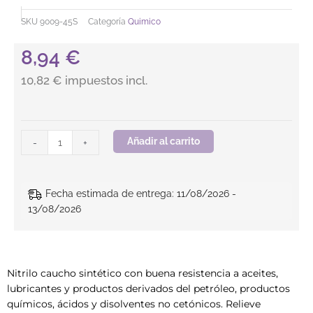
SKU
9009-45S
Categoría
Quimico
8,94
€
10,82 € impuestos incl.
Guante nitrilo verde Tomas Bodero 9009-45S cantidad
Añadir al carrito
-
+
Fecha estimada de entrega: 11/08/2026 -
13/08/2026
Nitrilo caucho sintético con buena resistencia a aceites,
lubricantes y productos derivados del petróleo, productos
químicos, ácidos y disolventes no cetónicos. Relieve