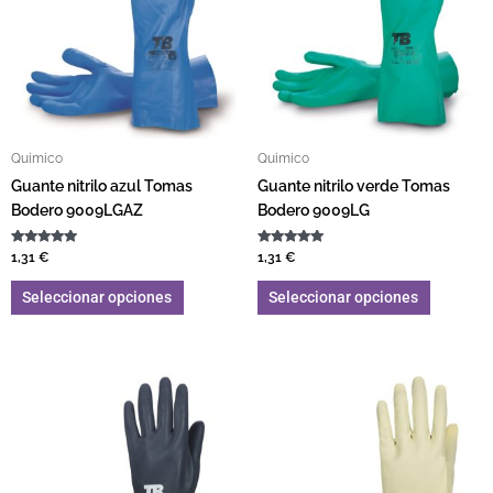
Quimico
Quimico
Guante nitrilo azul Tomas
Guante nitrilo verde Tomas
Bodero 9009LGAZ
Bodero 9009LG
Valorado con
Valorado con
1,31
€
1,31
€
5.00
5.00
de 5
de 5
Seleccionar opciones
Seleccionar opciones
Este producto tiene múltiples variantes. L
Este pro