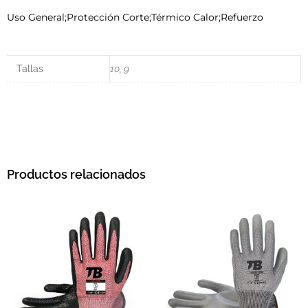
Uso General;Protección Corte;Térmico Calor;Refuerzo
Tallas
10, 9
Productos relacionados
Este producto tiene múltiples variantes. L
Este pro