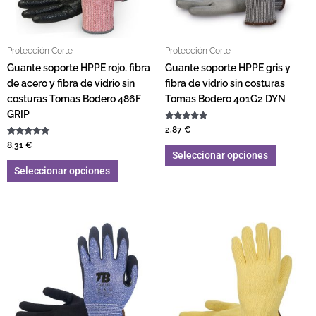
Protección Corte
Protección Corte
Guante soporte HPPE rojo, fibra
Guante soporte HPPE gris y
de acero y fibra de vidrio sin
fibra de vidrio sin costuras
costuras Tomas Bodero 486F
Tomas Bodero 401G2 DYN
GRIP
Valorado con
2,87
€
5.00
Valorado con
de 5
8,31
€
5.00
Seleccionar opciones
de 5
Seleccionar opciones
Este producto tiene múltiples variantes. L
Este pro