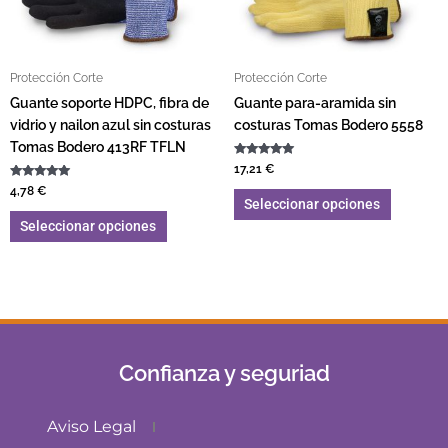
Protección Corte
Protección Corte
Guante soporte HDPC, fibra de
Guante para-aramida sin
vidrio y nailon azul sin costuras
costuras Tomas Bodero 5558
Tomas Bodero 413RF TFLN
Valorado con
17,21
€
5.00
Valorado con
de 5
4,78
€
5.00
Seleccionar opciones
de 5
Seleccionar opciones
Confianza y seguriad
Aviso Legal