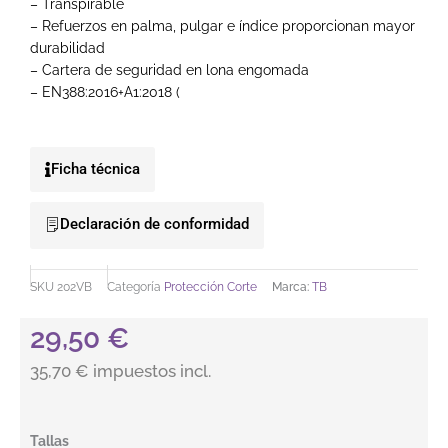
– Transpirable
– Refuerzos en palma, pulgar e índice proporcionan mayor
durabilidad
– Cartera de seguridad en lona engomada
– EN388:2016+A1:2018 (
Ficha técnica
Declaración de conformidad
SKU
202VB
Categoría
Protección Corte
Marca:
TB
29,50
€
35,70 € impuestos incl.
Guante serraje vacuno gris TOMAS BODERO 202VB, 10 pares p
Tallas