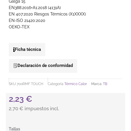
Galga 15
EN388:2016+A1:2018 (4131A)
EN 407:2020 Riesgos Térmicos (X1XXXX)
EN-ISO 21420:2020
OEKO-TEX
Ficha técnica
Declaración de conformidad
SKU
700RMF TOUCH
Categoría
Térmico Calor
Marca:
TB
2,23
€
2,70 € impuestos incl.
Guante soporte nailon y elastano rojo sin costuras Tomas Bo
Tallas