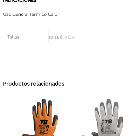
INDICACIONES
:
Uso General;Térmico Calor
Tallas
10, 11, 6, 7, 8, 9
Productos relacionados
Este producto tiene múltiples variantes. L
Este pro