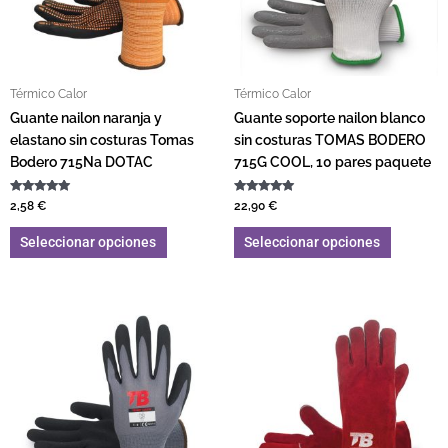
Térmico Calor
Térmico Calor
Guante nailon naranja y
Guante soporte nailon blanco
elastano sin costuras Tomas
sin costuras TOMAS BODERO
Bodero 715Na DOTAC
715G COOL, 10 pares paquete
Valorado con
Valorado con
2,58
€
22,90
€
5.00
5.00
de 5
de 5
Seleccionar opciones
Seleccionar opciones
Este producto tiene múltiples variantes. L