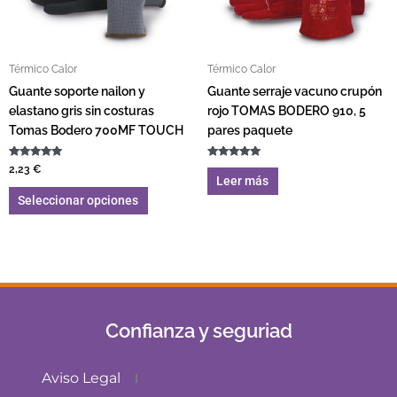
Térmico Calor
Térmico Calor
Guante soporte nailon y
Guante serraje vacuno crupón
elastano gris sin costuras
rojo TOMAS BODERO 910, 5
Tomas Bodero 700MF TOUCH
pares paquete
Valorado con
Valorado con
2,23
€
5.00
5.00
Leer más
de 5
de 5
Seleccionar opciones
Confianza y seguriad
Aviso Legal