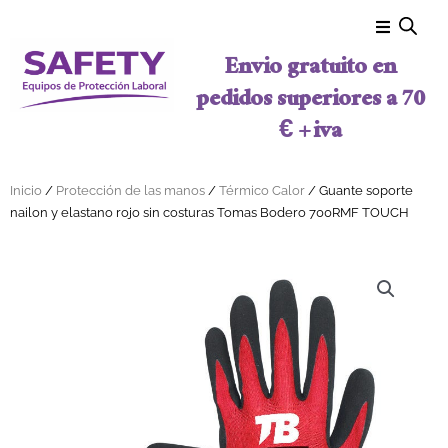
Ir al contenido
Envio gratuito en
pedidos superiores a 70
€ + iva
Inicio
/
Protección de las manos
/
Térmico Calor
/ Guante soporte
nailon y elastano rojo sin costuras Tomas Bodero 700RMF TOUCH