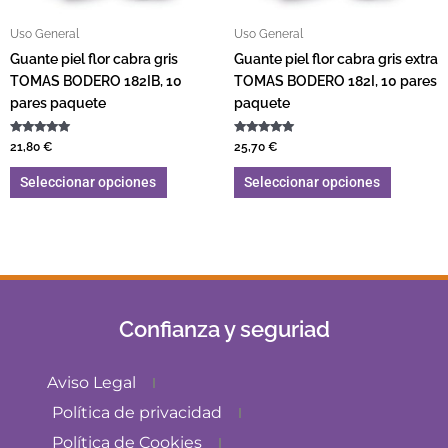
Uso General
Uso General
Guante piel flor cabra gris
Guante piel flor cabra gris extra
TOMAS BODERO 182IB, 10
TOMAS BODERO 182I, 10 pares
pares paquete
paquete
Valorado con
Valorado con
21,80
€
25,70
€
5.00
5.00
de 5
de 5
Seleccionar opciones
Seleccionar opciones
Confianza y seguriad
Aviso Legal
Política de privacidad
Política de Cookies