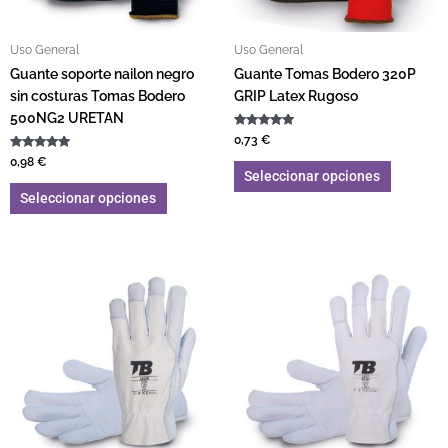
Uso General
Uso General
Guante soporte nailon negro
Guante Tomas Bodero 320P
sin costuras Tomas Bodero
GRIP Latex Rugoso
500NG2 URETAN
Valorado con
0,73
€
5.00
Valorado con
de 5
0,98
€
5.00
Seleccionar opciones
de 5
Seleccionar opciones
Este producto tiene múltiples variantes. L
Este pro