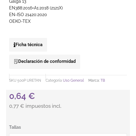
Galga 13
EN388:2016+A1:2018 (2121X)
EN-ISO 21420:2020
OEKO-TEX
Ficha técnica
Declaración de conformidad
SKU
500P URETAN
Categoría
Uso General
Marca:
TB
0,64
€
0,77 € impuestos incl.
Guante soporte poliéster blanco sin costuras Tomas Bodero 5
Tallas