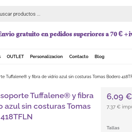
a de productos
Envio gratuito en pedidos superiores a 70 € + i
s
OUTLET
Personalizacion
Contacto
Blog
te Tuffalene® y fibra de vidrio azul sin costuras Tomas Bodero 418
soporte Tuffalene® y fibra
6,09
io azul sin costuras Tomas
7,37 € impu
 418TFLN
Guante sopor
Tallas