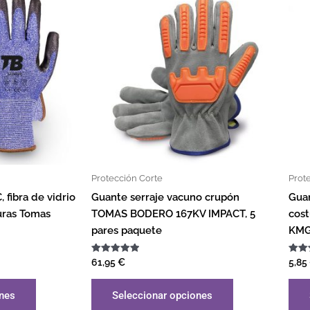
Protección Corte
Prot
fibra de vidrio
Guante serraje vacuno crupón
Guan
turas Tomas
TOMAS BODERO 167KV IMPACT, 5
cos
pares paquete
KMG
Valorado
Valor
61,95
€
5,85
con
con
5.00
5.00
de 5
de 5
ones
Seleccionar opciones