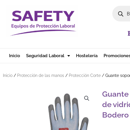
Ir al contenido
Búsqued
Inicio
Seguridad Laboral
Hostelería
Promocione
Inicio
/
Protección de las manos
/
Protección Corte
/ Guante sopor
Guante 
de vidr
Bodero