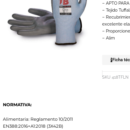
– APTO PARA
– Tejido Tuffa
– Recubrimien
excelente ela
– Proporciones
– Alim
Ficha té
SKU
418TFLN
NORMATIVA:
Alimentaria: Reglamento 10/2011
EN388:2016+A1:2018 (3X42B)