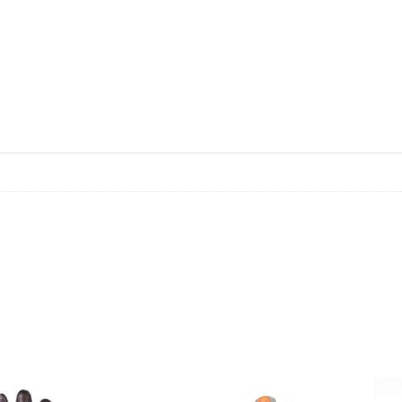
iantes. Las opciones se pueden elegir en la página de producto
Este producto tiene múltiples variantes. Las opciones se
Este producto t