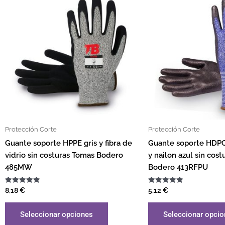
Protección Corte
Protección Corte
Guante soporte HPPE gris y fibra de
Guante soporte HDPC, 
vidrio sin costuras Tomas Bodero
y nailon azul sin cos
485MW
Bodero 413RFPU
Valorado
Valorado
8,18
€
5,12
€
con
con
5.00
5.00
de 5
de 5
Seleccionar opciones
Seleccionar opci