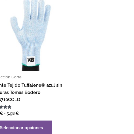
ección Corte
te Tejido Tuffalene® azul sin
turas Tomas Bodero
710COLD
ado
€
-
5,98
€
Seleccionar opciones