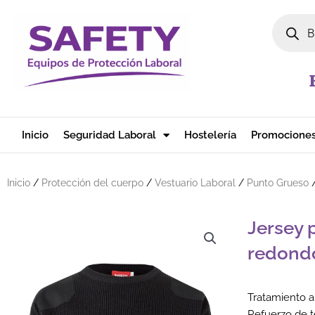
Ir al contenido
Búsqued
Inicio
Seguridad Laboral
Hostelería
Promocione
Inicio
/
Protección del cuerpo
/
Vestuario Laboral
/
Punto Grueso
/
Jersey 
redond
Tratamiento an
Refuerzo de t