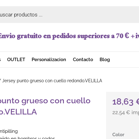
a de productos
Envio gratuito en pedidos superiores a 70 € + i
s
OUTLET
Personalizacion
Contacto
Blog
 Jersey punto grueso con cuello redondo.VELILLA
punto grueso con cuello
18,63
o.VELILLA
22,54 € im
tipilling
Jersey punt
Color
ejido en hombros y codos