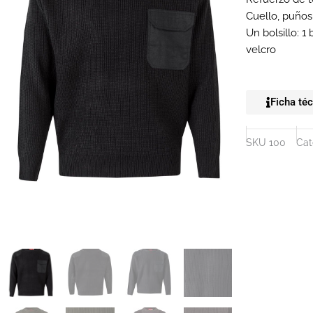
Cuello, puños 
Un bolsillo: 1
velcro
Ficha té
SKU
100
Cat