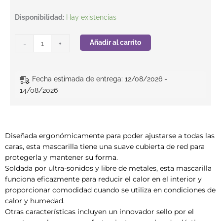
Mascarilla ERGONET Dolomite con carbón y válvula FFP2 (pack
Disponibilidad:
Hay existencias
Añadir al carrito
-
+
Fecha estimada de entrega: 12/08/2026 -
14/08/2026
Diseñada ergonómicamente para poder ajustarse a todas las
caras, esta mascarilla tiene una suave cubierta de red para
protegerla y mantener su forma.
Soldada por ultra-sonidos y libre de metales, esta mascarilla
funciona eficazmente para reducir el calor en el interior y
proporcionar comodidad cuando se utiliza en condiciones de
calor y humedad.
Otras características incluyen un innovador sello por el