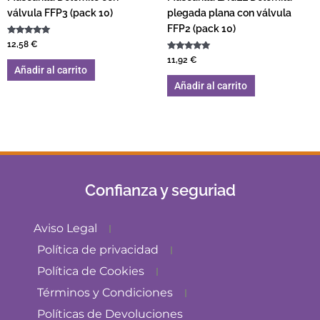
válvula FFP3 (pack 10)
plegada plana con válvula
FFP2 (pack 10)
Valorado con
12,58
€
5.00
de 5
Valorado con
11,92
€
5.00
Añadir al carrito
de 5
Añadir al carrito
Confianza y seguriad
Aviso Legal
Política de privacidad
Política de Cookies
Términos y Condiciones
Políticas de Devoluciones