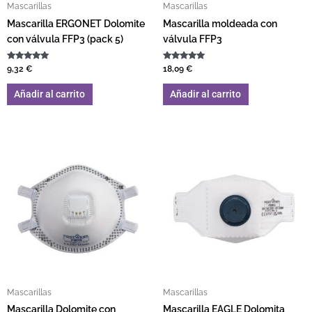
Mascarillas
Mascarillas
Mascarilla ERGONET Dolomite
Mascarilla moldeada con
con válvula FFP3 (pack 5)
válvula FFP3
Valorado con
Valorado con
9,32
€
18,09
€
5.00
5.00
de 5
de 5
Añadir al carrito
Añadir al carrito
Mascarillas
Mascarillas
Mascarilla Dolomite con
Mascarilla EAGLE Dolomita