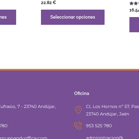
Valorado
22,82
€
con
5.00
Valor
16,5
de 5
con
ones
Seleccionar opciones
5.00
de 5
Oficina
ufrasio, 7 - 23740 Andújar,
CL Los Hornos nº 57, Pasa
23740 Andújar, Jaén
 780
953 525 780
administracion@
grupoanduoffice.com