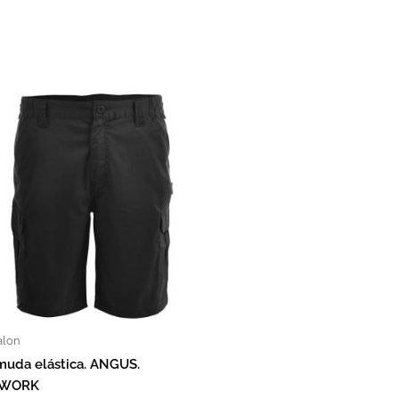
 pueden elegir en la página de producto
iene múltiples variantes. Las opciones se pueden elegir en la pá
Este producto tiene múltiples variantes
alon
muda elástica. ANGUS.
EWORK