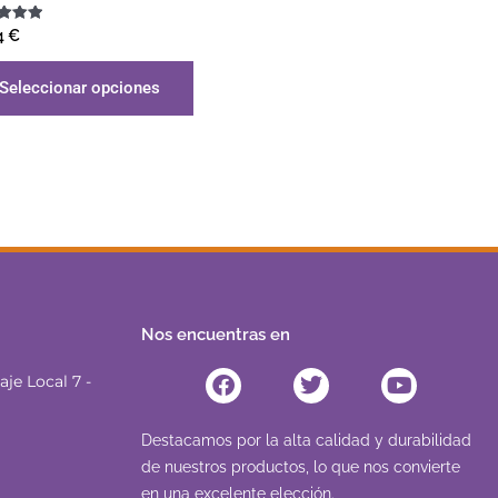
ado
4
€
Seleccionar opciones
Nos encuentras en
Facebook
Twitter
Youtube
je Local 7 -
Destacamos por la alta calidad y durabilidad
de nuestros productos, lo que nos convierte
en una excelente elección.