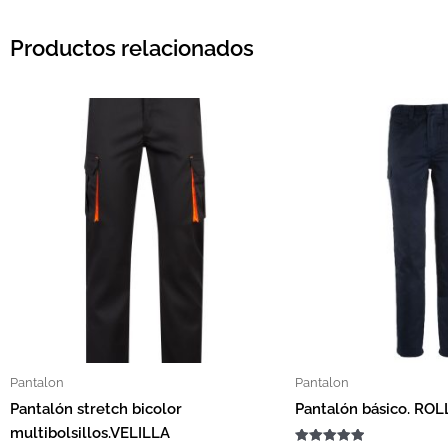
Productos relacionados
El precio origina
El precio
Este producto tiene múltiples var
Pantalon
Pantalon
Pantalón stretch bicolor
Pantalón básico. RO
multibolsillos.VELILLA