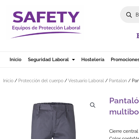
Ir al contenido
Búsqued
Inicio
Seguridad Laboral
Hostelería
Promocione
Inicio
/
Protección del cuerpo
/
Vestuario Laboral
/
Pantalon
/ Pan
Pantaló
multibo
Cierre centra
Color contrAte