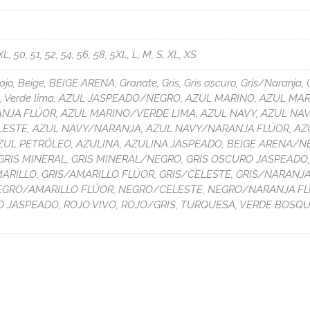
XL, 50, 51, 52, 54, 56, 58, 5XL, L, M, S, XL, XS
o, Beige, BEIGE ARENA, Granate, Gris, Gris oscuro, Gris/Naranja,
erde, Verde lima, AZUL JASPEADO/NEGRO, AZUL MARINO, AZUL M
JA FLÚOR, AZUL MARINO/VERDE LIMA, AZUL NAVY, AZUL NAV
LESTE, AZUL NAVY/NARANJA, AZUL NAVY/NARANJA FLÚOR, AZ
ZUL PETRÓLEO, AZULINA, AZULINA JASPEADO, BEIGE ARENA/N
 GRIS MINERAL, GRIS MINERAL/NEGRO, GRIS OSCURO JASPEADO
ARILLO, GRIS/AMARILLO FLÚOR, GRIS/CELESTE, GRIS/NARANJA
NEGRO/AMARILLO FLÚOR, NEGRO/CELESTE, NEGRO/NARANJA F
 JASPEADO, ROJO VIVO, ROJO/GRIS, TURQUESA, VERDE BOSQU