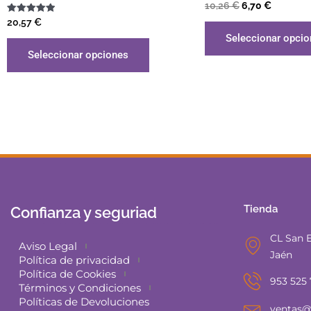
Valorado
10,26
€
6,70
€
con
Valorado
5.00
20,57
€
con
de 5
Seleccionar opci
5.00
de 5
Seleccionar opciones
Tienda
Confianza y seguriad
CL San E
Aviso Legal
Jaén
Política de privacidad
Política de Cookies
953 525
Términos y Condiciones
Políticas de Devoluciones
ventas@