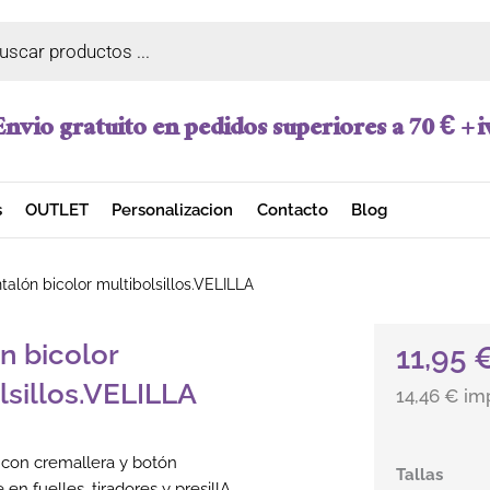
a de productos
Envio gratuito en pedidos superiores a 70 € + i
s
OUTLET
Personalizacion
Contacto
Blog
talón bicolor multibolsillos.VELILLA
n bicolor
11,95
lsillos.VELILLA
14,46 € im
l con cremallera y botón
Pantalón bic
Tallas
 en fuelles, tiradores y presillA