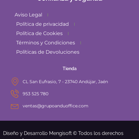
Aviso Legal
Política de privacidad
Política de Cookies
Términos y Condiciones
Políticas de Devoluciones
Tienda
CL San Eufrasio, 7 - 23740 Andújar, Jaén
953 525 780
ventas@grupoanduoffice.com
Diseño y Desarrollo Mengisoft © Todos los derechos