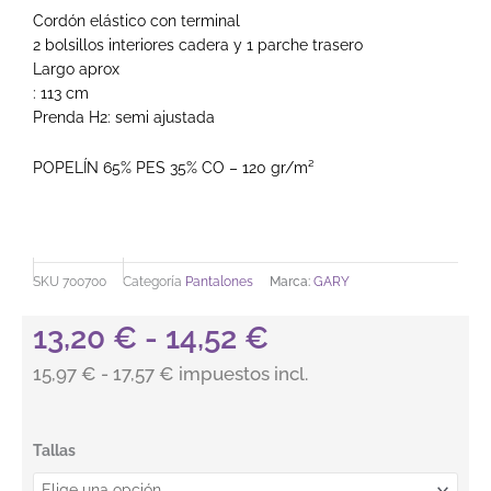
Cordón elástico con terminal
2 bolsillos interiores cadera y 1 parche trasero
Largo aprox
: 113 cm
Prenda H2: semi ajustada
POPELÍN 65% PES 35% CO – 120 gr/m²
SKU
700700
Categoría
Pantalones
Marca:
GARY
Rango de preci
13,20
€
-
14,52
€
15,97 € - 17,57 € impuestos incl.
PANTALON UNISEX GOMA+CORDON EXTERIOR cantidad
Tallas