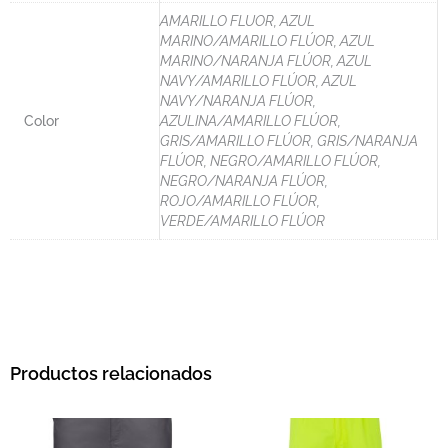
AMARILLO FLUOR, AZUL
MARINO/AMARILLO FLÚOR, AZUL
MARINO/NARANJA FLÚOR, AZUL
NAVY/AMARILLO FLÚOR, AZUL
NAVY/NARANJA FLÚOR,
Color
AZULINA/AMARILLO FLÚOR,
GRIS/AMARILLO FLÚOR, GRIS/NARANJA
FLÚOR, NEGRO/AMARILLO FLÚOR,
NEGRO/NARANJA FLÚOR,
ROJO/AMARILLO FLÚOR,
VERDE/AMARILLO FLÚOR
Productos relacionados
Rango de precios: desde 24,69 € hasta 28,39 €
Rango de precios: d
Este producto tiene múltiples variantes. L
Este pro