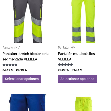
Pantalon HV
Pantalon HV
Pantalón stretch bicolor cinta
Pantalón multibolsillos
segmentada VELILLA
VELILLA
Valorado con
Valorado con
24,69
€
-
28,39
€
20,22
€
-
23,24
€
5.00
5.00
de 5
de 5
Seleccionar opciones
Seleccionar opciones
Este producto tiene múltiples variantes. L
Este pro