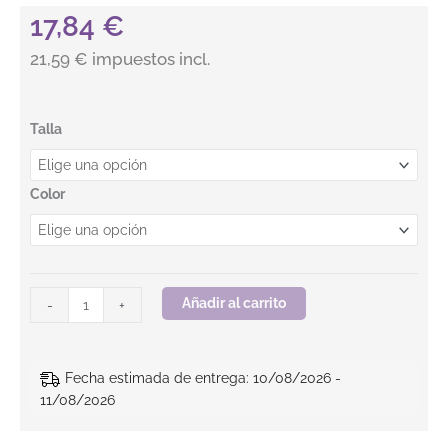
17,84
€
21,59 € impuestos incl.
Pantalón de lluvia monocolor. OCTOPUS TROUSER HV. BEEWO
Talla
Color
Añadir al carrito
-
+
Fecha estimada de entrega: 10/08/2026 -
11/08/2026