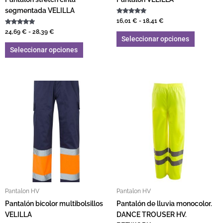
segmentada VELILLA
Valorado con
16,01
€
-
18,41
€
5.00
Valorado con
de 5
24,69
€
-
28,39
€
5.00
Seleccionar opciones
de 5
Seleccionar opciones
Rango de precios: desde 15,56 € hasta 17,90 €
Este producto tiene múltiples variantes. L
Este pro
Pantalon HV
Pantalon HV
Pantalón bicolor multibolsillos
Pantalón de lluvia monocolor.
VELILLA
DANCE TROUSER HV.