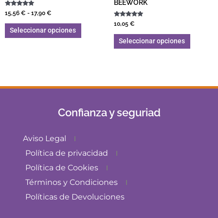
BEEWORK
Valorado con
15,56
€
-
17,90
€
5.00
de 5
Valorado con
10,05
€
5.00
Seleccionar opciones
de 5
Seleccionar opciones
Confianza y seguriad
Aviso Legal
Política de privacidad
Política de Cookies
Términos y Condiciones
Políticas de Devoluciones