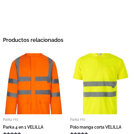
Productos relacionados
Rango de precios: desde 53,29 € hasta 61,28 €
Rango de precios: des
Este producto tiene múltiples variantes. L
Este pro
Parka HV
Parka HV
Parka 4 en 1 VELILLA
Polo manga corta VELILLA