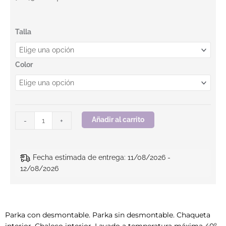
Parka 4 en 1. SONG HV. BEEWORK cantidad
Talla
Color
Añadir al carrito
-
+
Fecha estimada de entrega: 11/08/2026 -
12/08/2026
Parka con desmontable. Parka sin desmontable. Chaqueta