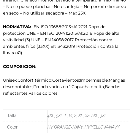
interior. Chaleco interior. Lavado a temperatura máxima 40º
– No se puede planchar -No usar lejía – No permite limpieza
en seco – No utilizar secadora – Max 25X.
NORMATIVA:
EN ISO 13688:2013+A1:2021 Ropa de
protección.UNE – EN ISO 20471:2013/A1:2016 Ropa de alta
visibilidad (3).UNE – EN 14058:2017 Protección contra
ambientes fríos (33XX).EN 343:2019 Protección contra la
lluvia (41)
COMPOSICION:
Unisex;Confort térmico;Cortavientos;Impermeable;Mangas
desmontables;Prenda varios en 1;Capucha oculta;Bandas
reflectantes;Varios colores
Talla
4XL, 5XL, L, M, S, XL, XS, 2XL, 3XL
Color
HV ORANGE-NAVY, HV YELLOW-NAVY