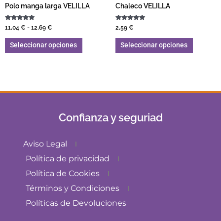
Polo manga larga VELILLA
Chaleco VELILLA
Valorado con
Valorado con
11,04
€
-
12,69
€
2,59
€
5.00
5.00
de 5
de 5
Seleccionar opciones
Seleccionar opciones
Confianza y seguriad
Aviso Legal
Política de privacidad
Política de Cookies
Términos y Condiciones
Políticas de Devoluciones