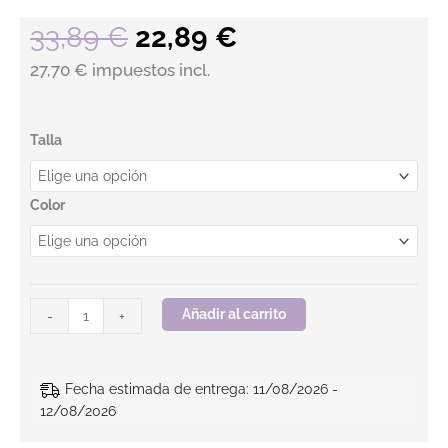
El precio original era: 3
El precio actual 
33,89
€
22,89
€
27,70 € impuestos incl.
Parka combinada. MERCURY HV. BEEWORK cantidad
Talla
Color
Añadir al carrito
-
+
Fecha estimada de entrega: 11/08/2026 -
12/08/2026