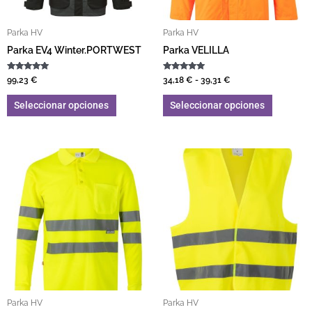
Parka HV
Parka HV
Parka EV4 Winter.PORTWEST
Parka VELILLA
Valorado con
Valorado con
99,23
€
34,18
€
-
39,31
€
5.00
5.00
de 5
de 5
Seleccionar opciones
Seleccionar opciones
Rango de precios: desde 11,04 € hasta 12,69 €
Este producto tiene múltiples variantes. L
Este pro
Parka HV
Parka HV