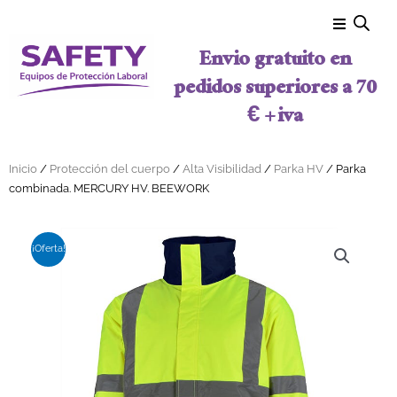
Ir al contenido
Envio gratuito en
pedidos superiores a 70
€ + iva
Inicio
/
Protección del cuerpo
/
Alta Visibilidad
/
Parka HV
/ Parka
combinada. MERCURY HV. BEEWORK
¡Oferta!