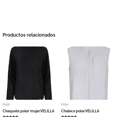
Productos relacionados
Este producto tiene múltiples variantes. L
Este pro
Polar
Polar
Chaqueta polar mujer.VELILLA
Chaleco polar.VELILLA