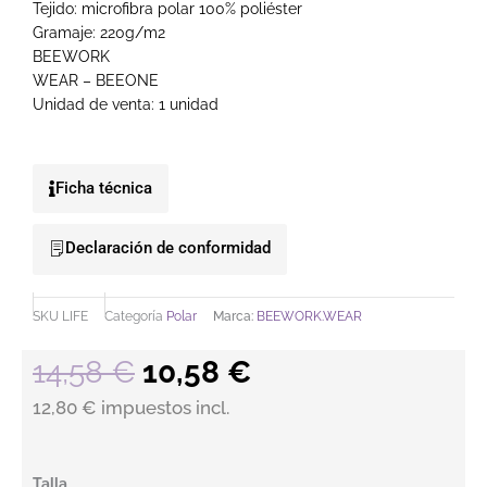
Tejido: microfibra polar 100% poliéster
Gramaje: 220g/m2
BEEWORK
WEAR – BEEONE
Unidad de venta: 1 unidad
Ficha técnica
Declaración de conformidad
SKU
LIFE
Categoría
Polar
Marca:
BEEWORK.WEAR
El precio original era: 14
El precio actual 
14,58
€
10,58
€
12,80 € impuestos incl.
Polar entallado básico cantidad
Talla