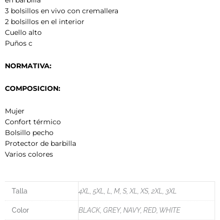
en barbilla
3 bolsillos en vivo con cremallera
2 bolsillos en el interior
Cuello alto
Puños c
NORMATIVA:
COMPOSICION:
Mujer
Confort térmico
Bolsillo pecho
Protector de barbilla
Varios colores
Talla
4XL, 5XL, L, M, S, XL, XS, 2XL, 3XL
Color
BLACK, GREY, NAVY, RED, WHITE