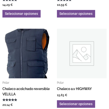
Valorado con
Valorado con
14,29
€
10,59
€
5.00
5.00
de 5
de 5
Seleccionar opciones
Seleccionar opciones
Este producto tiene múltiples variantes. L
Este pro
Polar
Polar
Chaleco acolchado reversible
Chaleco a.v HIGHWAY
VELILLA
15,63
€
Seleccionar opciones
Valorado con
20,14
€
5.00