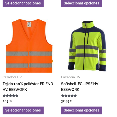
Seleccionar opciones
Seleccionar opciones
Este producto tiene múltiples variantes. L
Este pro
Cazadora HV
Cazadora HV
Tejido 100% poliéster. FRIEND
Softshell. ECLIPSE HV.
HV. BEEWORK
BEEWORK
Valorado con
Valorado con
2,13
€
32,49
€
5.00
5.00
de 5
de 5
Seleccionar opciones
Seleccionar opciones