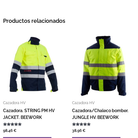
Productos relacionados
Este producto tiene múltiples variantes. L
Este pro
Cazadora HV
Cazadora HV
Cazadora. STRING PM HV
Cazadora/Chaleco bomber.
JACKET. BEEWORK
JUNGLE HV. BEEWORK
Valorado con
Valorado con
98,46
€
38,96
€
5.00
5.00
de 5
de 5