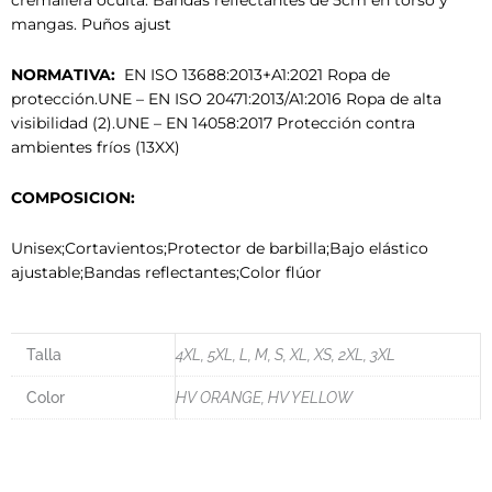
cremallera oculta. Bandas reflectantes de 5cm en torso y
mangas. Puños ajust
NORMATIVA:
EN ISO 13688:2013+A1:2021 Ropa de
protección.UNE – EN ISO 20471:2013/A1:2016 Ropa de alta
visibilidad (2).UNE – EN 14058:2017 Protección contra
ambientes fríos (13XX)
COMPOSICION:
Unisex;Cortavientos;Protector de barbilla;Bajo elástico
ajustable;Bandas reflectantes;Color flúor
Talla
4XL, 5XL, L, M, S, XL, XS, 2XL, 3XL
Color
HV ORANGE, HV YELLOW