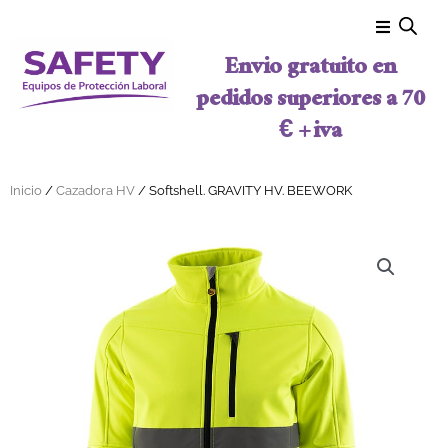
Ir al contenido
Envio gratuito en
pedidos superiores a 70
€ + iva
Inicio
/
Cazadora HV
/ Softshell. GRAVITY HV. BEEWORK