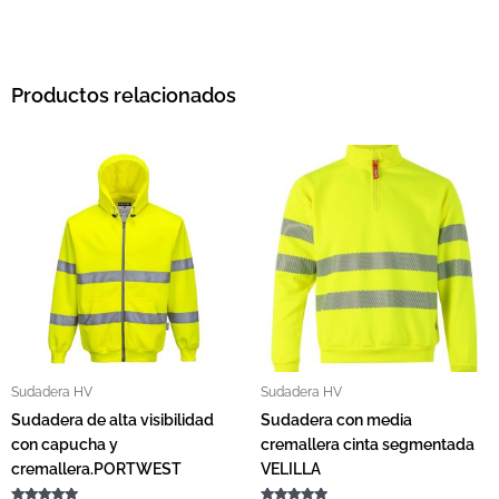
Productos relacionados
Rango de precios: d
Este producto tiene múltiples variantes. L
Este pro
Sudadera HV
Sudadera HV
Sudadera de alta visibilidad
Sudadera con media
con capucha y
cremallera cinta segmentada
cremallera.PORTWEST
VELILLA