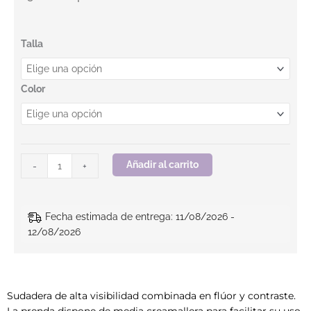
Sudadera. CHILL HV. BEEWORK cantidad
Talla
Color
Añadir al carrito
-
+
Fecha estimada de entrega: 11/08/2026 -
12/08/2026
Sudadera de alta visibilidad combinada en flúor y contraste.