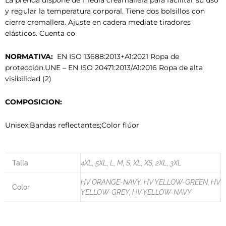
La prenda dispone de media creamallera para facilitar su uso
y regular la temperatura corporal. Tiene dos bolsillos con
cierre cremallera. Ajuste en cadera mediate tiradores
elásticos. Cuenta co
NORMATIVA:
EN ISO 13688:2013+A1:2021 Ropa de
protección.UNE – EN ISO 20471:2013/A1:2016 Ropa de alta
visibilidad (2)
COMPOSICION:
Unisex;Bandas reflectantes;Color flúor
Talla
4XL, 5XL, L, M, S, XL, XS, 2XL, 3XL
HV ORANGE-NAVY, HV YELLOW-GREEN, HV
Color
YELLOW-GREY, HV YELLOW-NAVY