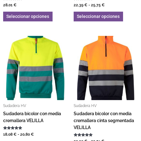
Valorado con
Valorado con
28,01
€
22,39
€
-
25,75
€
5.00
5.00
de 5
de 5
Seleccionar opciones
Seleccionar opciones
Rango de precios: desde 18,08 € hasta 20,80 €
Rango de precios: d
Este producto tiene múltiples variantes. L
Este pro
Sudadera HV
Sudadera HV
Sudadera bicolor con media
Sudadera bicolor con media
cremallera VELILLA
cremallera cinta segmentada
VELILLA
Valorado con
18,08
€
-
20,80
€
5.00
de 5
Valorado con