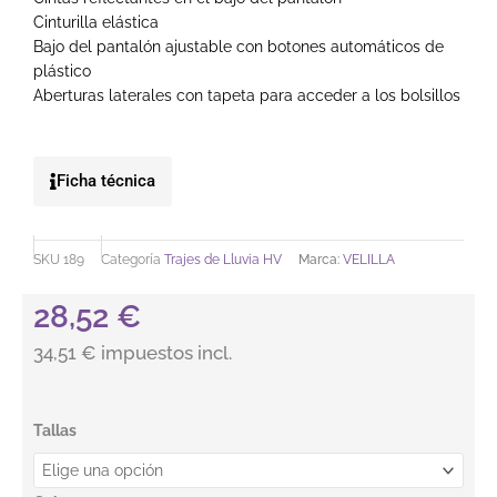
Cinturilla elástica
Bajo del pantalón ajustable con botones automáticos de
plástico
Aberturas laterales con tapeta para acceder a los bolsillos
Ficha técnica
SKU
189
Categoría
Trajes de Lluvia HV
Marca:
VELILLA
28,52
€
34,51 € impuestos incl.
Traje de lluvia dos piezas VELILLA cantidad
Tallas