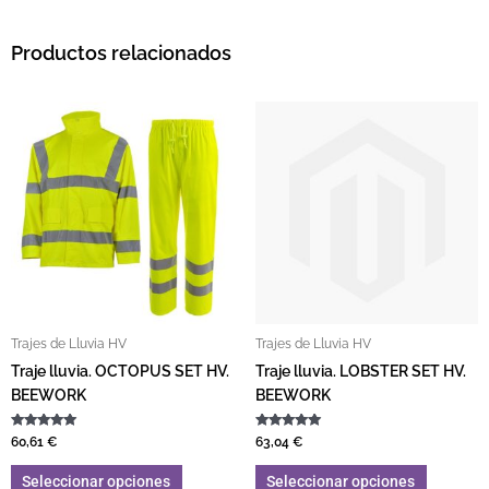
Productos relacionados
Este producto tiene múltiples variantes. L
Este pro
Trajes de Lluvia HV
Trajes de Lluvia HV
Traje lluvia. OCTOPUS SET HV.
Traje lluvia. LOBSTER SET HV.
BEEWORK
BEEWORK
Valorado con
Valorado con
60,61
€
63,04
€
5.00
5.00
de 5
de 5
Seleccionar opciones
Seleccionar opciones