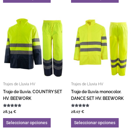
Este producto tiene múltiples variantes. L
Este pro
Trajes de Lluvia HV
Trajes de Lluvia HV
Traje de lluvia. COUNTRY SET
Traje de lluvia monocolor.
HV. BEEWORK
DANCE SET HV. BEEWORK
Valorado con
Valorado con
28,34
€
28,07
€
5.00
5.00
de 5
de 5
Seleccionar opciones
Seleccionar opciones