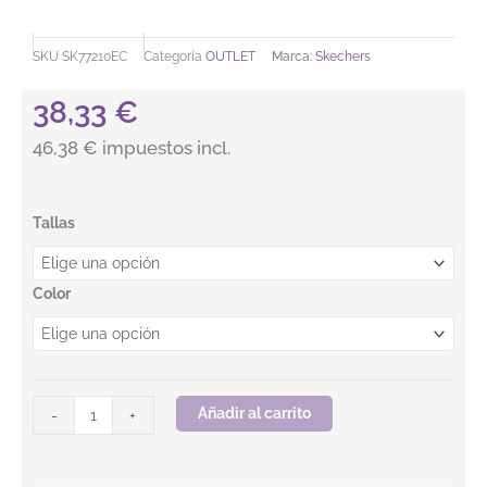
SKU
SK77210EC
Categoría
OUTLET
Marca:
Skechers
38,33
€
46,38 € impuestos incl.
Zapatilla GHENTER - BRONAUGH SKECHERS MUJER cantidad
Tallas
Color
Añadir al carrito
-
+