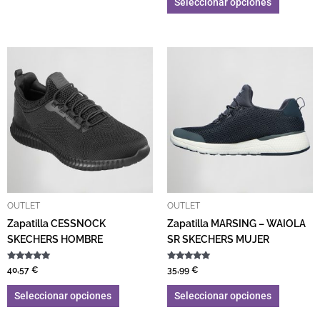
Seleccionar opciones
Este producto tiene múltiples variantes. L
Este pro
OUTLET
OUTLET
Zapatilla CESSNOCK
Zapatilla MARSING – WAIOLA
SKECHERS HOMBRE
SR SKECHERS MUJER
Valorado con
Valorado con
40,57
€
35,99
€
5.00
5.00
de 5
de 5
Seleccionar opciones
Seleccionar opciones