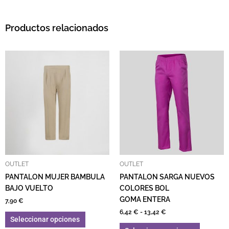
Productos relacionados
Rango de precios: de
Este producto tiene múltiples variantes. L
Este pro
OUTLET
OUTLET
PANTALON MUJER BAMBULA
PANTALON SARGA NUEVOS
BAJO VUELTO
COLORES BOL
GOMA ENTERA
7,90
€
6,42
€
-
13,42
€
Seleccionar opciones