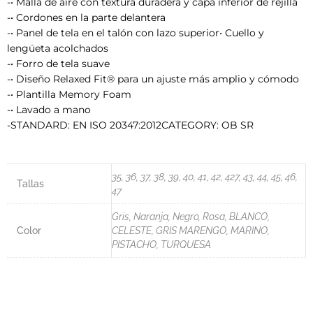
-• Malla de aire con textura duradera y capa inferior de rejilla
-• Cordones en la parte delantera
-• Panel de tela en el talón con lazo superior• Cuello y
lengüeta acolchados
-• Forro de tela suave
-• Diseño Relaxed Fit® para un ajuste más amplio y cómodo
-• Plantilla Memory Foam
-• Lavado a mano
-STANDARD: EN ISO 20347:2012CATEGORY: OB SR
35, 36, 37, 38, 39, 40, 41, 42, 427, 43, 44, 45, 46,
Tallas
47
Gris, Naranja, Negro, Rosa, BLANCO,
Color
CELESTE, GRIS MARENGO, MARINO,
PISTACHO, TURQUESA