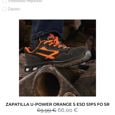
Visibilidad Mejorada
Zapato
El precio original era: 
El precio actua
ZAPATILLA U-POWER ORANGE S ESD S1PS FO SR
69,99
€
66,00
€