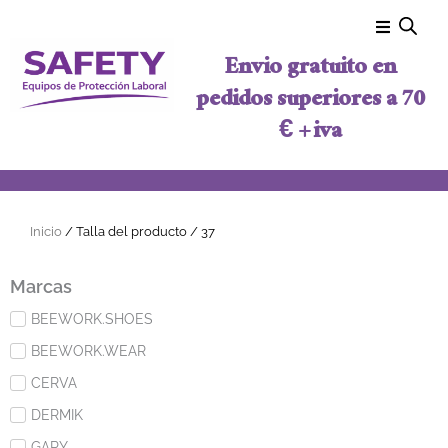
Ir al contenido
Envio gratuito en
pedidos superiores a 70
€ + iva
Inicio
/ Talla del producto / 37
Marcas
BEEWORK.SHOES
BEEWORK.WEAR
CERVA
DERMIK
GARY