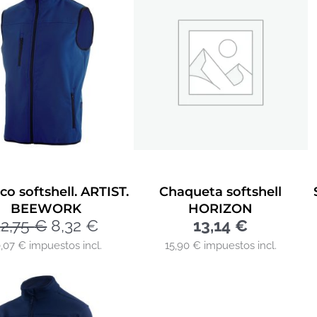
co softshell. ARTIST.
Chaqueta softshell
BEEWORK
HORIZON
12,75
€
8,32
€
13,14
€
0,07 € impuestos incl.
15,90 € impuestos incl.