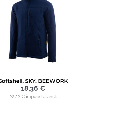
Softshell. SKY. BEEWORK
18,36
€
22,22 € impuestos incl.