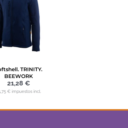
ftshell. TRINITY.
BEEWORK
21,28
€
5,75 € impuestos incl.