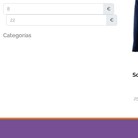
€
€
Categorías
So
2