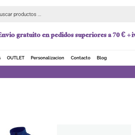
a de productos
Envio gratuito en pedidos superiores a 70 € + i
s
OUTLET
Personalizacion
Contacto
Blog
El precio original era: 12,75 €.
El precio actual es: 8,32 €.