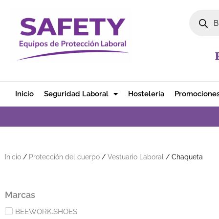
Ir al contenido
Búsqued
Inicio
Seguridad Laboral
Hostelería
Promocione
Inicio
/
Protección del cuerpo
/
Vestuario Laboral
/ Chaqueta
Marcas
BEEWORK.SHOES