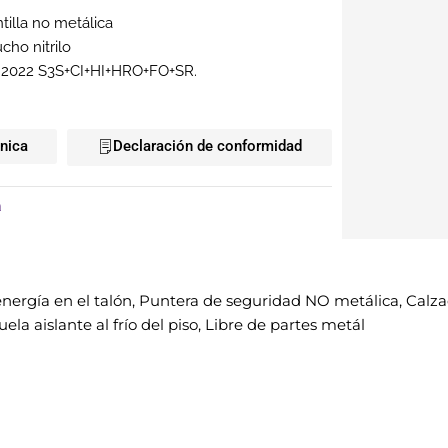
tilla no metálica
ho nitrilo
:2022 S3S+CI+HI+HRO+FO+SR.
cnica
Declaración de conformidad
a
energía en el talón, Puntera de seguridad NO metálica, Calza
ela aislante al frío del piso, Libre de partes metál