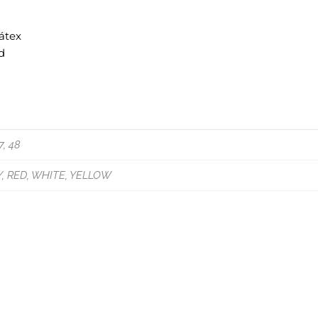
látex
d
7, 48
Y, RED, WHITE, YELLOW