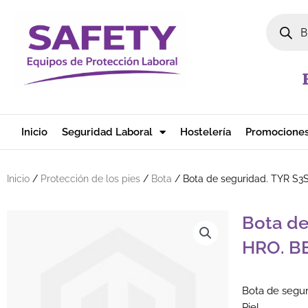
Ir al contenido
Búsqued
Inicio
Seguridad Laboral
Hostelería
Promocione
Inicio
/
Protección de los pies
/
Bota
/ Bota de seguridad. TYR 
Bota de
HRO. 
Bota de segu
Piel