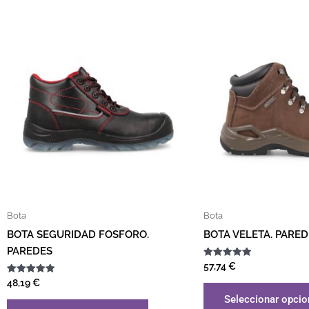
Este producto tiene múltiples var
Bota
Bota
BOTA SEGURIDAD FOSFORO.
BOTA VELETA. PARED
PAREDES
Valorado
57,74
€
con
Valorado
5.00
48,19
€
con
de 5
Seleccionar opci
5.00
de 5