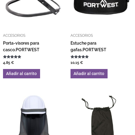
ACCESORIOS
ACCESORIOS
Porta-visores para
Estuche para
casco.PORTWEST
gafas.PORTWEST
Valorado con
Valorado con
4,85
€
10,15
€
5.00
5.00
de 5
de 5
Añadir al carrito
Añadir al carrito