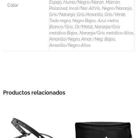
Espejo, Humo/Negro/Naran, Marrón,
Color
Polarized, Incol/Nar AltVis, Negro/Naranja,
Gris/Naranja, Gris/Amarillo, Gris/Verde,
Todo negro, Negro Bajos, Azul metro,
Blanco/Gris, Or/Metal, Naranja/Gris
metálico Bajos, Naranja/Gris metálico Altos,
Amarillo/Negro, Amar./Neg. Bajos,
Amarillo/Negro Altos
Productos relacionados