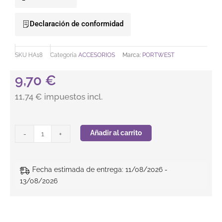
Declaración de conformidad
SKU
HA18
Categoría
ACCESORIOS
Marca:
PORTWEST
9,70
€
11,74 € impuestos incl.
Forro para casco.PORTWEST cantidad
Añadir al carrito
-
+
Fecha estimada de entrega: 11/08/2026 -
13/08/2026