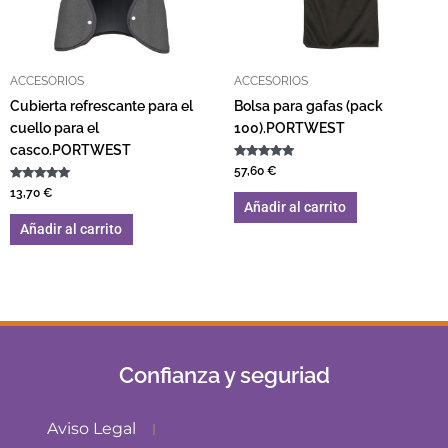
ACCESORIOS
ACCESORIOS
Cubierta refrescante para el
Bolsa para gafas (pack
cuello para el
100).PORTWEST
casco.PORTWEST
Valorado con
57,60
€
5.00
Valorado con
de 5
13,70
€
5.00
Añadir al carrito
de 5
Añadir al carrito
Confianza y seguriad
Aviso Legal