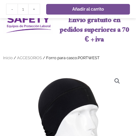
Ir al contenido
Forro para casco.PORTWEST cantidad
Añadir al carrito
-
+
Envio gratuito en
pedidos superiores a 70
€ + iva
Inicio
/
ACCESORIOS
/ Forro para casco.PORTWEST