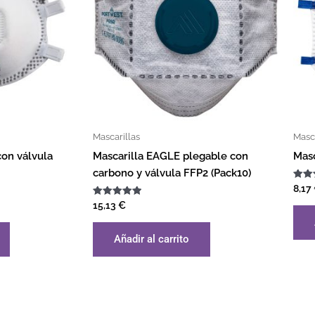
Mascarillas
Masca
con válvula
Mascarilla EAGLE plegable con
Masc
carbono y válvula FFP2 (Pack10)
Valor
8,17
con
Valorado
5.00
15,13
€
con
de 5
5.00
de 5
Añadir al carrito