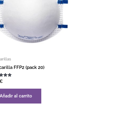
rillas
arilla FFP2 (pack 20)
ado
€
Añadir al carrito