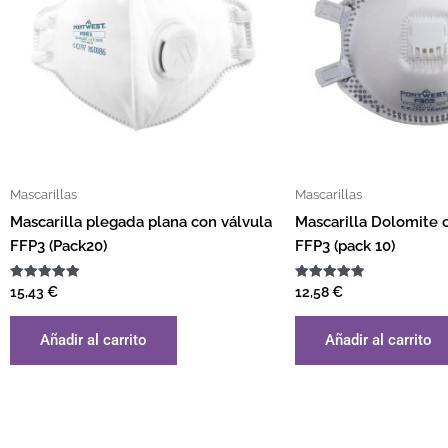
Mascarillas
Mascarillas
Mascarilla plegada plana con válvula
Mascarilla Dolomite 
FFP3 (Pack20)
FFP3 (pack 10)
Valorado
Valorado
15,43
€
12,58
€
con
con
5.00
5.00
de 5
de 5
Añadir al carrito
Añadir al carrito