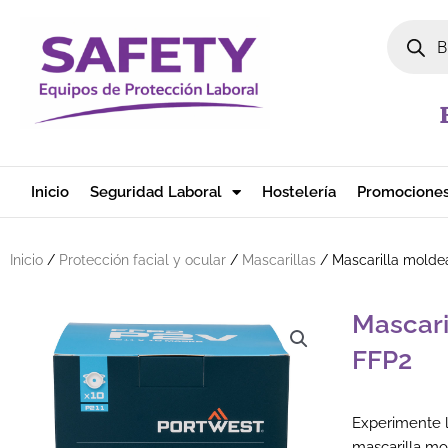
Ir al contenido
Búsqued
Inicio
Seguridad Laboral
Hostelería
Promocione
Inicio
/
Protección facial y ocular
/
Mascarillas
/ Mascarilla molde
Mascari
FFP2
Experimente 
mascarilla mo