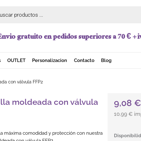
a de productos
Envio gratuito en pedidos superiores a 70 € + i
s
OUTLET
Personalizacion
Contacto
Blog
ada con válvula FFP2
lla moldeada con válvula
9,08
10,99 € im
la máxima comodidad y protección con nuestra
Mascarilla 
Disponibili
ldeada con válvula FFP2.