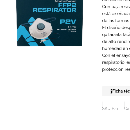
Con baja resis
está diseñad
de las formas
El diseño des
quitársela fá
de alto rendi
humedad en el 
Con el ensayo
respiratorio, 
protección res
Ficha té
SKU
P211
Ca