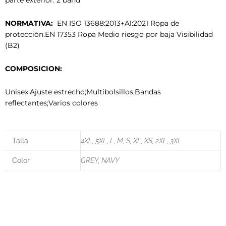
parte exterior. 2 band
NORMATIVA:
EN ISO 13688:2013+A1:2021 Ropa de
protección.EN 17353 Ropa Medio riesgo por baja Visibilidad
(B2)
COMPOSICION:
Unisex;Ajuste estrecho;Multibolsillos;Bandas
reflectantes;Varios colores
Talla
4XL, 5XL, L, M, S, XL, XS, 2XL, 3XL
Color
GREY, NAVY