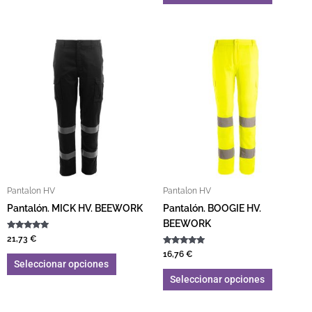
Este producto tiene múltiples variantes. L
Este pro
Pantalon HV
Pantalon HV
Pantalón. MICK HV. BEEWORK
Pantalón. BOOGIE HV.
BEEWORK
Valorado con
21,73
€
5.00
de 5
Valorado con
16,76
€
5.00
Seleccionar opciones
de 5
Seleccionar opciones