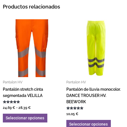
Productos relacionados
Rango de precios: desde 24,69 € hasta 28,39 €
Este producto tiene múltiples variantes. L
Este pro
Pantalon HV
Pantalon HV
Pantalón stretch cinta
Pantalón de lluvia monocolor.
segmentada VELILLA
DANCE TROUSER HV.
BEEWORK
Valorado con
24,69
€
-
28,39
€
5.00
de 5
Valorado con
10,05
€
5.00
Seleccionar opciones
de 5
Seleccionar opciones