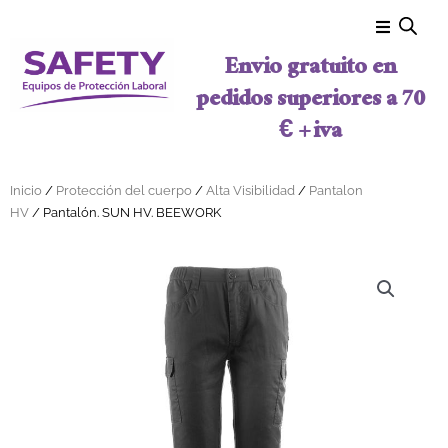
Ir al contenido
Envio gratuito en
pedidos superiores a 70
€ + iva
Inicio
/
Protección del cuerpo
/
Alta Visibilidad
/
Pantalon
HV
/ Pantalón. SUN HV. BEEWORK