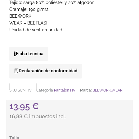
Tejido: sarga 80% poliéster y 20% algodón
Gramaje: 190 g/m2
BEEWORK
WEAR – BEEFLASH
Unidad de venta: 1 unidad
Ficha técnica
Declaración de conformidad
SKU
SUN HV
Categoría
Pantalon HV
Marca:
BEEWORK.WEAR
13,95
€
16,88 € impuestos incl.
Pantalón. SUN HV. BEEWORK cantidad
Talla