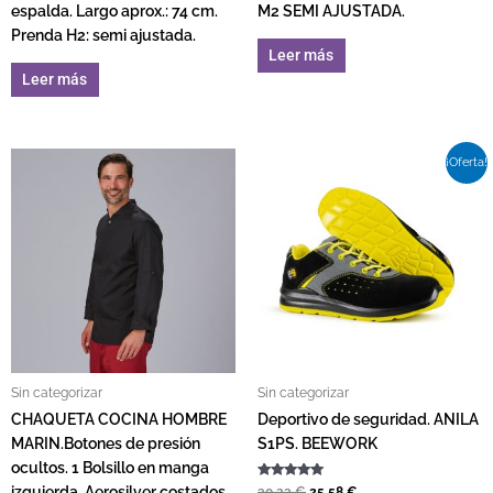
espalda. Largo aprox.: 74 cm.
M2 SEMI AJUSTADA.
Prenda H2: semi ajustada.
Leer más
Leer más
El precio original era: 30,23 €
El precio actual es: 2
Este pro
¡Oferta!
Sin categorizar
Sin categorizar
CHAQUETA COCINA HOMBRE
Deportivo de seguridad. ANILA
MARIN.Botones de presión
S1PS. BEEWORK
ocultos. 1 Bolsillo en manga
Valorado con
30,23
€
25,58
€
izquierda. Aerosilver costados.