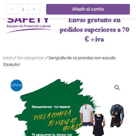
Ir al contenido
Serigrafia de 10 prendas con escudo (Gratuito) cantidad
Añadir al carrito
-
+
Envio gratuito en
pedidos superiores a 70
€ + iva
Inicio
/
Sin categorizar
/ Serigrafia de 10 prendas con escudo
(Gratuito)
¡Oferta!