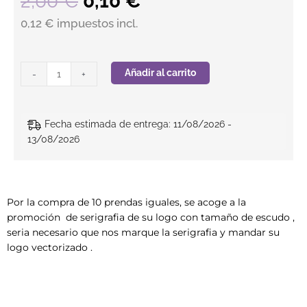
El precio original era: 2,0
El precio actual es
2,00
€
0,10
€
0,12 € impuestos incl.
Serigrafia de 10 prendas con escudo (Gratuito) cantidad
Añadir al carrito
-
+
Fecha estimada de entrega: 11/08/2026 -
13/08/2026
Por la compra de 10 prendas iguales, se acoge a la
promoción de serigrafia de su logo con tamaño de escudo ,
seria necesario que nos marque la serigrafia y mandar su
logo vectorizado .