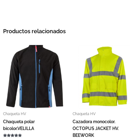
Productos relacionados
Este producto tiene múltiples variantes. L
Este pro
Chaqueta HV
Chaqueta HV
Chaqueta polar
Cazadora monocolor.
bicolor.VELILLA
OCTOPUS JACKET HV.
BEEWORK