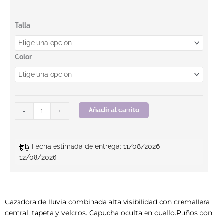
Cazadora de lluvia combinada. COUNTRY JACKET HV. BEEWO
Talla
Color
Añadir al carrito
-
+
Fecha estimada de entrega: 11/08/2026 -
12/08/2026
Cazadora de lluvia combinada alta visibilidad con cremallera
central, tapeta y velcros. Capucha oculta en cuello.Puños con