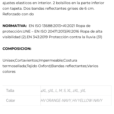
ajustes elasticos en interior. 2 bolsillos en la parte inferior
con tapeta. Dos bandas reflectantes grises de 6 cm.
Reforzado con do
NORMATIVA:
EN ISO 13688:2013+A1:2021 Ropa de
protección.UNE – EN ISO 20471:2013/A1:2016 Ropa de alta
visibilidad (2).EN 343:2019 Protección contra la lluvia (31)
COMPOSICION:
Unisex;Cortavientos;Impermeable;Costura
termosellada;Tejido Oxford;Bandas reflectantes;Varios
colores
Talla
4XL, 5XL, L, M, S, XL, 2XL, 3XL
Color
HV ORANGE-NAVY, HV YELLOW-NAVY