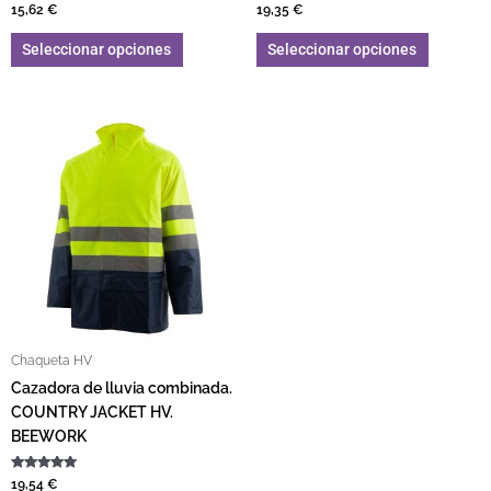
Valorado con
Valorado con
15,62
€
19,35
€
5.00
5.00
de 5
de 5
Seleccionar opciones
Seleccionar opciones
Este producto tiene múltiples variantes. L
Chaqueta HV
Cazadora de lluvia combinada.
COUNTRY JACKET HV.
BEEWORK
Valorado con
19,54
€