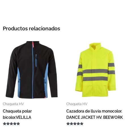
Productos relacionados
Este producto tiene múltiples variantes. L
Este pro
Chaqueta HV
Chaqueta HV
Chaqueta polar
Cazadora de lluvia monocolor.
bicolor.VELILLA
DANCE JACKET HV. BEEWORK