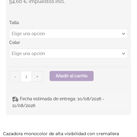
54,60 € impuestos incl.
Cazadora monocolor. OCTOPUS JACKET HV. BEEWORK cantid
Talla
Color
Añadir al carrito
-
+
Fecha estimada de entrega: 10/08/2026 -
11/08/2026
Cazadora monocolor de alta visibilidad con cremallera