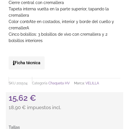
Cierre central con cremallera
Tapeta interna vuelta en la parte superior, tapando la
cremallera
Color contrAte en costados, interior y borde del cuello y
cremallerA
Cinco bolsillos: 3 bolsillos de vivo con cremallera y 2
bolsillos interiores
Ficha técnica
SKU
201504
Categoría
Chaqueta HV
Marca:
VELILLA
15,62
€
18,90 € impuestos incl.
Chaqueta polar bicolor.VELILLA cantidad
Tallas