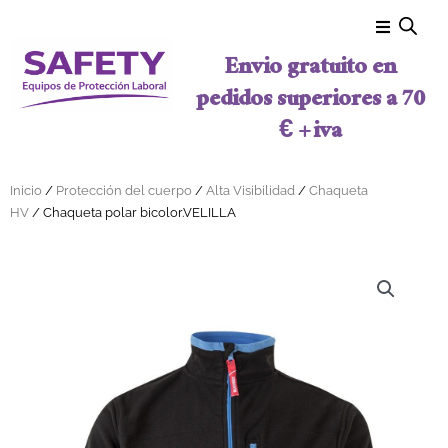
Ir al contenido
Envio gratuito en
pedidos superiores a 70
€ + iva
Inicio
/
Protección del cuerpo
/
Alta Visibilidad
/
Chaqueta
HV
/ Chaqueta polar bicolor.VELILLA