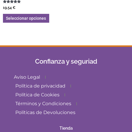
Valorado con
19,54
€
5.00
de 5
Seleccionar opciones
Confianza y seguriad
Aviso Legal
Política de privacidad
Política de Cookies
Términos y Condiciones
Políticas de Devoluciones
Tienda