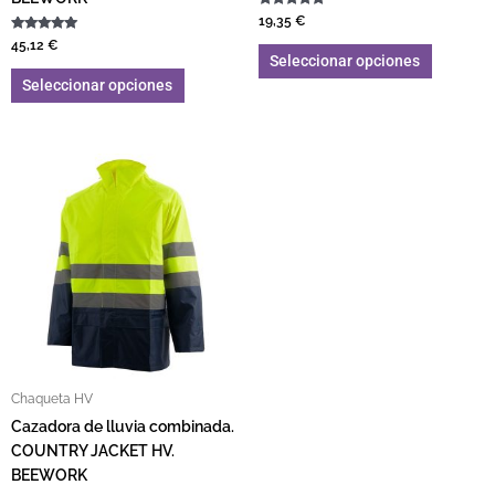
Valorado con
19,35
€
5.00
Valorado con
de 5
45,12
€
5.00
Seleccionar opciones
de 5
Seleccionar opciones
Este producto tiene múltiples variantes. L
Chaqueta HV
Cazadora de lluvia combinada.
COUNTRY JACKET HV.
BEEWORK