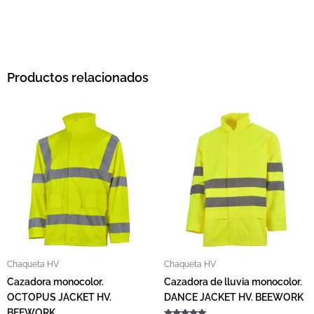
Productos relacionados
Este producto tiene múltiples variantes. L
Este pro
Chaqueta HV
Chaqueta HV
Cazadora monocolor.
Cazadora de lluvia monocolor.
OCTOPUS JACKET HV.
DANCE JACKET HV. BEEWORK
BEEWORK